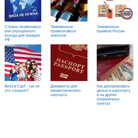
Страны безвизового
Таможенные
Таможенные
или упрощённого
правила ввоза
правила России
въезда для граждан
алкоголя
РФ
Виза в США - так ли
Документы для
Как декларировать
это страшно?
биометрического
деньги в аэропорту
паспорта
и на других
пограничных
пунктах