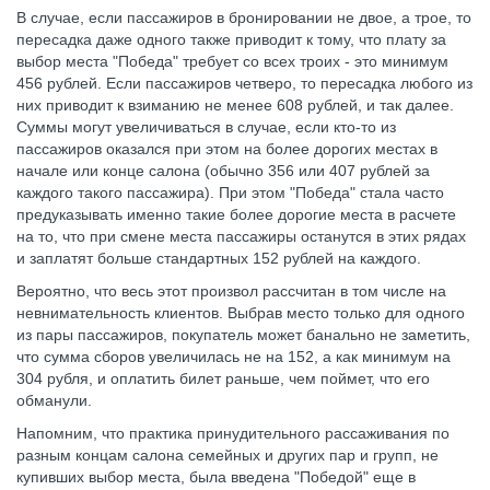
В случае, если пассажиров в бронировании не двое, а трое, то
пересадка даже одного также приводит к тому, что плату за
выбор места "Победа" требует со всех троих - это минимум
456 рублей. Если пассажиров четверо, то пересадка любого из
них приводит к взиманию не менее 608 рублей, и так далее.
Суммы могут увеличиваться в случае, если кто-то из
пассажиров оказался при этом на более дорогих местах в
начале или конце салона (обычно 356 или 407 рублей за
каждого такого пассажира). При этом "Победа" стала часто
предуказывать именно такие более дорогие места в расчете
на то, что при смене места пассажиры останутся в этих рядах
и заплатят больше стандартных 152 рублей на каждого.
Вероятно, что весь этот произвол рассчитан в том числе на
невнимательность клиентов. Выбрав место только для одного
из пары пассажиров, покупатель может банально не заметить,
что сумма сборов увеличилась не на 152, а как минимум на
304 рубля, и оплатить билет раньше, чем поймет, что его
обманули.
Напомним, что практика принудительного рассаживания по
разным концам салона семейных и других пар и групп, не
купивших выбор места, была введена "Победой" еще в