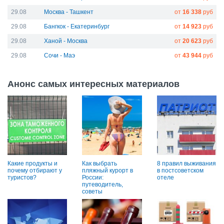
29.08
Москва - Ташкент
от
16 338
руб
29.08
Бангкок - Екатеринбург
от
14 923
руб
29.08
Ханой - Москва
от
20 623
руб
29.08
Сочи - Маэ
от
43 944
руб
Анонс самых интересных материалов
Какие продукты и
Как выбрать
8 правил выживания
почему отбирают у
пляжный курорт в
в постсоветском
туристов?
России:
отеле
путеводитель,
советы