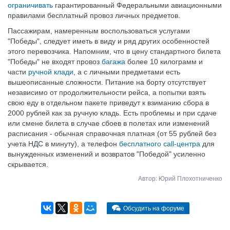
ограничивать
гарантированный Федеральными авиационными
правилами бесплатный провоз личных предметов.
Пассажирам, намеренным воспользоваться услугами
"Победы", следует иметь в виду и ряд других особенностей
этого перевозчика. Напомним, что в цену стандартного билета
"Победы" не входят провоз
багажа
более 10 килограмм и
части
ручной клади
, а с личными предметами есть
вышеописанные сложности. Питание на борту отсутствует
независимо от продолжительности рейса, а попытки взять
свою еду в отдельном пакете приведут к взиманию сбора в
2000 рублей как за ручную кладь. Есть проблемы и при сдаче
или смене билета в случае сбоев в полетах или изменений
расписания - обычная справочная платная (от 55 рублей без
учета НДС в минуту), а телефон
бесплатного call-центра
для
вынужденных изменений и возвратов "Победой" усиленно
скрывается.
Автор: Юрий Плохотниченко
Обсудить на форуме