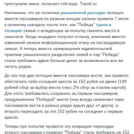
преступила закон, полагает соб.корр. Travel.ru.
Напомним, что ее политика
умышленной рассадки
летящих
вместе пассажиров по разным концам салона привела 7 июля
к громкому скандалу после того, как "Победа"
сдала в
полицию
семью с младенцем за попытку сменить место в
самолете. Когда инцидент получил огласку, компания вместо
извинений начала информационную атаку на пострадавшую
семью. А теперь вместо прекращения издевательской
практики умышленного разделения семей и пар "Победа"
стала требовать вдвое больше денег за возможность все же
лететь рядом.
До сих пор два летящих вместе пассажира могли, как правило,
обеспечить себе соседние кресла за 152 рубля на двоих (149
рублей сбор за выбор места плюс 2% сбор за платеж картой).
Для этого требовалось сохранить за первым пассажиром
предуказанное "Победой" место (она всегда назначает паре
пассажиров места в разных рядах вдали друг от друга), а
второго пересадить за эти 152 рубля на соседнее с первым
кресло.
Теперь при попытке провести эту операцию пересадки
второго пассажира к первому "Победа" стала требовать не 152