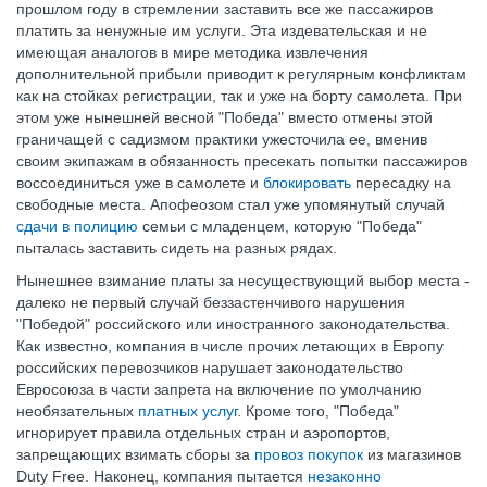
прошлом году в стремлении заставить все же пассажиров
платить за ненужные им услуги. Эта издевательская и не
имеющая аналогов в мире методика извлечения
дополнительной прибыли приводит к регулярным конфликтам
как на стойках регистрации, так и уже на борту самолета. При
этом уже нынешней весной "Победа" вместо отмены этой
граничащей с садизмом практики ужесточила ее, вменив
своим экипажам в обязанность пресекать попытки пассажиров
воссоединиться уже в самолете и
блокировать
пересадку на
свободные места. Апофеозом стал уже упомянутый случай
сдачи в полицию
семьи с младенцем, которую "Победа"
пыталась заставить сидеть на разных рядах.
Нынешнее взимание платы за несуществующий выбор места -
далеко не первый случай беззастенчивого нарушения
"Победой" российского или иностранного законодательства.
Как известно, компания в числе прочих летающих в Европу
российских перевозчиков нарушает законодательство
Евросоюза в части запрета на включение по умолчанию
необязательных
платных услуг
. Кроме того, "Победа"
игнорирует правила отдельных стран и аэропортов,
запрещающих взимать сборы за
провоз покупок
из магазинов
Duty Free. Наконец, компания пытается
незаконно