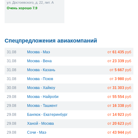
ул. Достоевского, д. 22, лит. A
Очень хорошо 7.9
Спецпредложения авиакомпаний
31.08
Москва - Маэ
от
61 435
руб
31.08
Москва - Вена
от
23 339
руб
31.08
Москва - Казань
от
5 667
руб
31.08
Москва - Псков
от
3 980
руб
30.08
Москва - Хайкоу
от
31 303
руб
29.08
Москва - Найроби
от
55 554
руб
29.08
Москва - Ташкент
от
16 338
руб
29.08
Бангкок - Екатеринбург
от
14 923
руб
29.08
Ханой - Москва
от
20 623
руб
29.08
Сочи - Маэ
от
43 944
руб