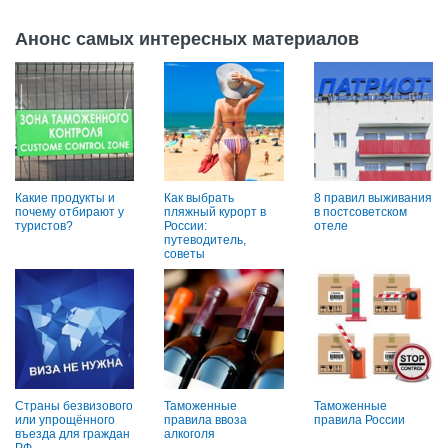
Анонс самых интересных материалов
Какие продукты и
Как выбрать
8 правил выживания
почему отбирают у
пляжный курорт в
в постсоветском
туристов?
России:
отеле
путеводитель,
советы
Страны безвизового
Таможенные
Таможенные
или упрощённого
правила ввоза
правила России
въезда для граждан
алкоголя
РФ