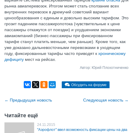
варианте система фиксированных тарифов
крайне опасна
для
рынка авиаперевозок. Итогом может стать сползание всех
внутренних перевозок в дремучий советский вариант
ценообразования с единым и довольно высоким тарифом. Это
грозит падением пассажиропотока (чувствительные к цене
пассажиры откажутся от поездки) и ухудшением экономики
авиакомпаний (бизнес-пассажиры при фиксированном
тарифе станут платить меньше, чем раньше). Кроме того, как
уже доказано дальневосточными перевозками в уходящем
году, фиксированные тарифы часто приводят к
хроническому
дефициту
мест на рейсах.
Автор: Юрий Плохотниченко
Обсудить на форуме
←
Предыдущая новость
Cледующая новость
→
Читайте ещё
24.11.2015
"Аэрофлот" ввел возможность фиксации цены на два