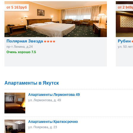
от
5 163
руб
от
2 949
Полярная Звезда
Рубин
пр-т Ленина, д.24
ул. 50 ле
Очень хорошо 7.5
Апартаменты в Якутск
Апартаменты Лермонтова 49
ул. Лермонтова, д. 49
Апартаменты Краткосрочно
ул. Пояркова, д. 23