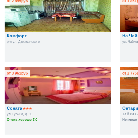
от
2 895
руб
от
1 851
Комфорт
На Чай
р-н ул. Дзержинского
ул. Чайков
от
3 961
руб
от
2 775
Соната
Онтар
ул. Губина, д. 39
13-й км С
Очень хорошо 7.0
Неплохо 