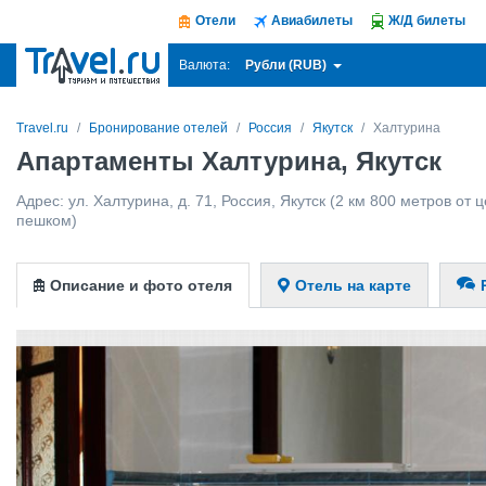
Отели
Авиабилеты
Ж/Д билеты
Рубли (RUB)
Валюта:
Travel.ru
Бронирование отелей
Россия
Якутск
Халтурина
Апартаменты Халтурина, Якутск
Адрес:
ул. Халтурина, д. 71
,
Россия
,
Якутск
(2 км 800 метров от ц
пешком)
Описание и фото отеля
Отель на карте