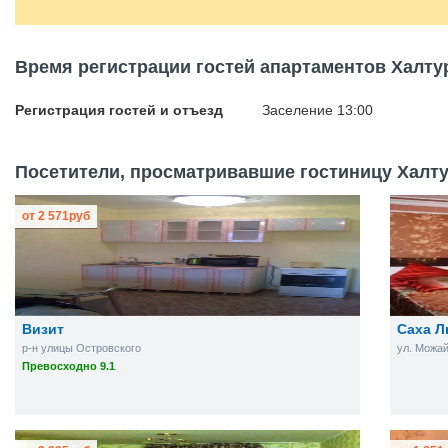
Время регистрации гостей апартаментов Халту
Регистрация гостей и отъезд
Заселение 13:00
Посетители, просматривавшие гостиницу Халту
от
2 571
руб
Визит
Саха Л
р-н улицы Островского
ул. Можай
Превосходно 9.1