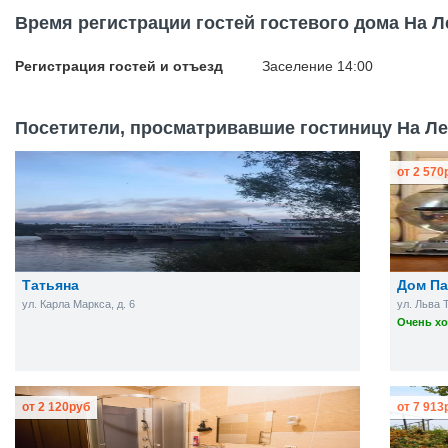
Время регистрации гостей гостевого дома На 
Регистрация гостей и отъезд
Заселение 14:00
Посетители, просматривавшие гостиницу На Лев
от
2 570
Татьяна
Дом П
ул. Карла Маркса, д. 6
ул. Льва Т
Очень хо
от
2 120
руб
от
7 913