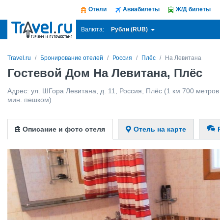
Отели
Авиабилеты
Ж/Д билеты
Рубли (RUB)
Валюта:
Travel.ru
Бронирование отелей
Россия
Плёс
На Левитана
Гостевой Дом На Левитана, Плёс
Адрес:
ул. ШГора Левитана, д. 11
,
Россия
,
Плёс
(1 км 700 метров 
мин. пешком)
Описание и фото отеля
Отель на карте