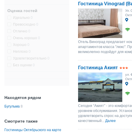
Гостиница Vinograd (В
Оценка гостей
Ул. 
Октя
Идеально
0
Превосходно
0
Отлично
0
Очень хорошо
0
Отель Виноград предлагает ном
Хорошо
0
апартаментов класса "люкс". П
Неплохо
0
великолепно подойдут для комф
Удовлетворительно
0
Без оценки
0
Гостиница Акият
ул. 
Октя
Находятся рядом
Сегодня “Акият” - это комфорта
Бугульма
8
уровнем обслуживания. Устано
удовлетворить спрос на досту
Смотрите также
качественный...
Далее
Гостиницы Октябрьского на карте