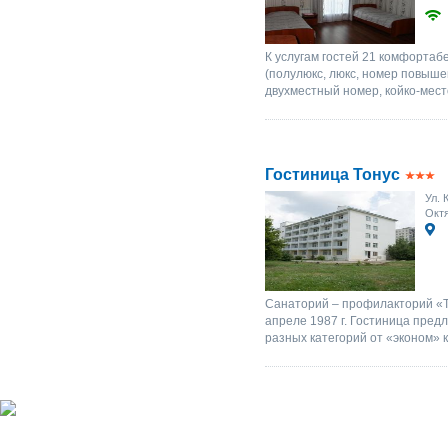
К услугам гостей 21 комфортаб
(полулюкс, люкс, номер повыш
двухместный номер, койко-мест
Гостиница Тонус
Ул. 
Октя
Санаторий – профилакторий «Т
апреле 1987 г. Гостиница пре
разных категорий от «эконом» к