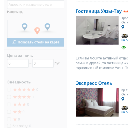
17
18
19
20
21
22
23
17
Гостиница Уязы-Тау
Например,
Трас
24
25
26
27
28
29
30
24
Октя
31
1
2
3
4
5
6
31
на о
Показать отели на карте
Цена за ночь
Если вы любите активный отдых
–
руб
семьи и друзей, то гостиница «
горнолыжный комплекс Уязы–Тау
Звёздность
Экспресс Отель
0
пр-т
Октя
0
0
0
на о
0
без звёзд
0