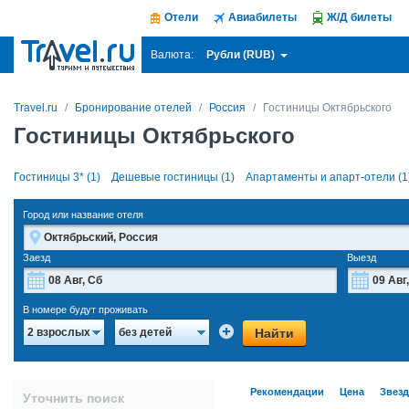
Отели
Авиабилеты
Ж/Д билеты
Рубли (RUB)
Валюта:
Travel.ru
Бронирование отелей
Россия
Гостиницы Октябрьского
Гостиницы Октябрьского
Гостиницы 3* (1)
Дешевые гостиницы (1)
Апартаменты и апарт-отели (1
Город или название отеля
Заезд
Выезд
Август
2026
В номере будут проживать
Пн
Вт
Ср
Чт
Пт
Сб
Вс
Пн
Найти
2 взрослых
без детей
27
28
29
30
31
1
2
27
3
4
5
6
7
8
9
3
Рекомендации
Цена
Звез
Уточнить поиск
10
11
12
13
14
15
16
10