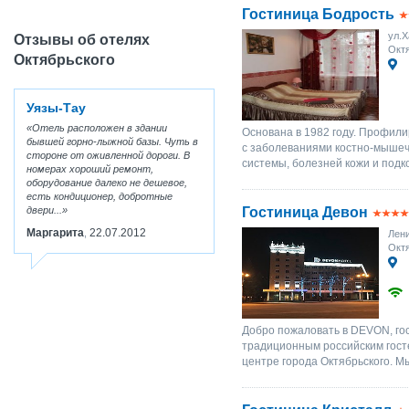
Гостиница Бодрость
ул.Х
Отзывы об отелях
Октя
Октябрьского
Уязы-Тау
Отель расположен в здании
Основана в 1982 году. Профил
бывшей горно-лыжной базы. Чуть в
с заболеваниями костно-мышеч
стороне от оживленной дороги. В
системы, болезней кожи и подко
номерах хороший ремонт,
оборудование далеко не дешевое,
есть кондиционер, добротные
двери...
Гостиница Девон
Маргарита
22.07.2012
,
Лени
Октя
Добро пожаловать в DEVON, гос
традиционным российским гост
центре города Октябрьского. М