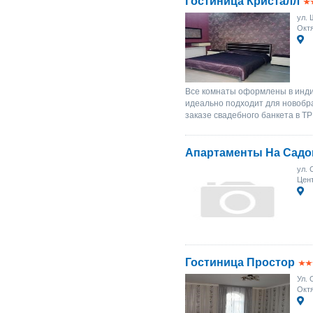
Гостиница Кристалл
ул. 
Октя
Все комнаты оформлены в инди
идеально подходит для новобр
заказе свадебного банкета в ТР
Апартаменты На Садо
ул. 
Цент
Гостиница Простор
Ул. 
Октя