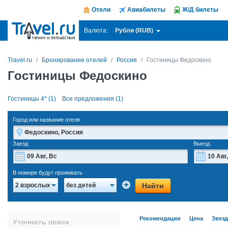
Отели
Авиабилеты
Ж/Д билеты
Рубли (RUB)
Валюта:
Travel.ru
Бронирование отелей
Россия
Гостиницы Федоскино
Гостиницы Федоскино
Гостиницы 4* (1)
Все предложения (1)
Город или название отеля
Заезд
Выезд
Август
2026
В номере будут проживать
Пн
Вт
Ср
Чт
Пт
Сб
Вс
Пн
Найти
2 взрослых
без детей
27
28
29
30
31
1
2
27
3
4
5
6
7
8
9
3
Рекомендации
Цена
Звез
Уточнить поиск
10
11
12
13
14
15
16
10