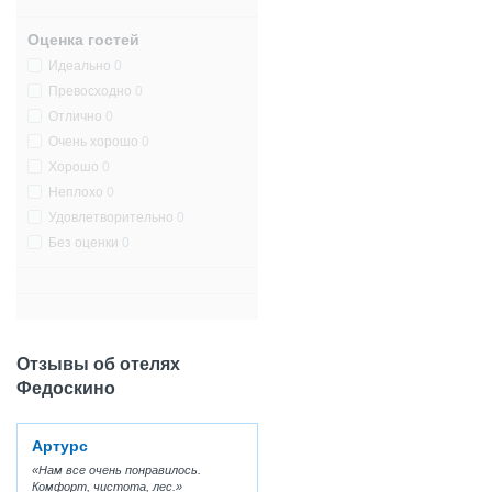
Оценка гостей
Идеально
0
Превосходно
0
Отлично
0
Очень хорошо
0
Хорошо
0
Неплохо
0
Удовлетворительно
0
Без оценки
0
Отзывы об отелях
Федоскино
Артурс
Нам все очень понравилось.
Комфорт, чистота, лес.