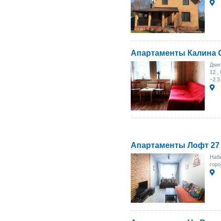
Апартаменты Калина 
Дмит
12
,
~2.3
Апартаменты Лофт 27
Набе
горо