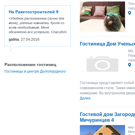
Теат
горо
На Ракетостроителей 9
Удобное расположение (лично для
меня), уютные комнатки. Кухня со
всем необходимым. Меня
обсалютно все устроило. Спасибо!
galina
27.04.2016
,
Гостиница Дом Учены
МО, 
Перв
горо
Расположение гостиниц
Гостиницы в центре Долгопрудного
Гостиница представляет собой
современном стиле. Также име
номерами. Во внутреннем двори
Далее
Гостевой дом Загород
Мичуринцев 4
мкр
Мичу