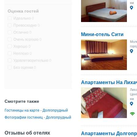
км
Оценка гостей
Идеально
0
Превосходно
0
Отлично
0
Мини-отель Сити
Очень хорошо
0
Моло
Хорошо
0
горо
Неплохо
0
Удовлетворительно
0
Без оценки
0
Апартаменты На Лиха
Лиха
Цент
км
Смотрите также
Гостиницы на карте - Долгопрудный
Фотографии гостиниц - Долгопрудный
Отзывы об отелях
Апартаменты Долгопр