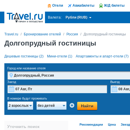
Отели
Авиабилеты
Ж/Д билеты
Рубли (RUB)
Валюта:
Travel.ru
Бронирование отелей
Россия
Долгопрудный гостиницы
Долгопрудный гостиницы
Дешевые гостиницы (2)
Мини-отели (1)
Апартаменты и апарт-отели (7)
Город или название отеля
Заезд
Выезд
Август
2026
В номере будут проживать
Пн
Вт
Ср
Чт
Пт
Сб
Вс
Пн
Найти
2 взрослых
без детей
27
28
29
30
31
1
2
27
3
4
5
6
7
8
9
3
Рекомендации
Цена
Звез
Уточнить поиск
10
11
12
13
14
15
16
10