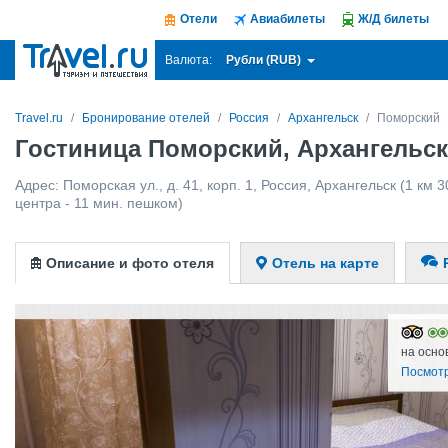
Отели
Авиабилеты
Ж/Д билеты
Рубли (RUB)
Валюта:
Travel.ru
Бронирование отелей
Россия
Архангельск
Поморский
Гостиница Поморский, Архангельск
Адрес:
Поморская ул., д. 41, корп. 1
,
Россия
,
Архангельск
(1 км 3
центра - 11 мин. пешком)
Описание и фото отеля
Отель на карте
на осно
Посмотр