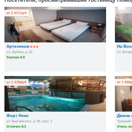
Посетители, просматривавшие гостиницу Помор
от
2 657
руб
Артелеком
На Вос
ул. Шубина, д. 32
ул. Воскр
Хорошо 6.9
от
1 428
руб
от
1 908
Форт Нокс
Двина
ул. Выучейского, д. 88, корп. 2
Троицкий п
Отлично 8.3
Очень хо