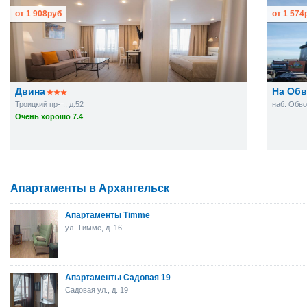
от
1 908
руб
от
1 574
Двина
На Об
Троицкий пр-т., д.52
наб. Обво
Очень хорошо 7.4
Апартаменты в Архангельск
Апартаменты Timme
ул. Тимме, д. 16
Апартаменты Садовая 19
Садовая ул., д. 19