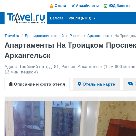
Отели
Авиабилеты
Ж/Д билеты
Рубли (RUB)
Валюта:
Travel.ru
Бронирование отелей
Россия
Архангельск
На Троицком
Апартаменты На Троицком Проспект
Архангельск
Адрес:
Тройцкий пр-т, д. 81
,
Россия
,
Архангельск
(1 км 600 метров
13 мин. пешком)
Описание и фото отеля
Отель на карте