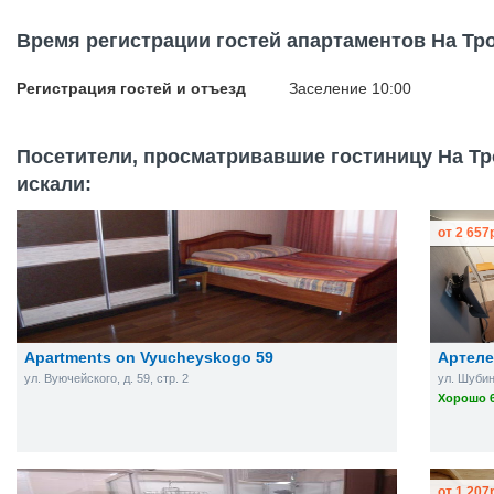
Время регистрации гостей апартаментов На Тр
Регистрация гостей и отъезд
Заселение 10:00
Посетители, просматривавшие гостиницу На Тр
искали:
от
2 657
Apartments on Vyucheyskogo 59
Артел
ул. Вуючейского, д. 59, стр. 2
ул. Шубин
Хорошо 6
от
1 207