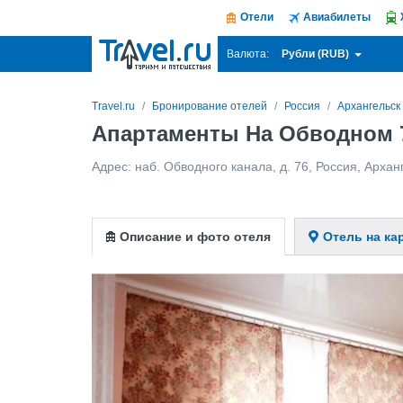
Отели
Авиабилеты
Рубли (RUB)
Валюта:
Travel.ru
Бронирование отелей
Россия
Архангельск
Апартаменты На Обводном 7
Адрес:
наб. Обводного канала, д. 76
,
Россия
,
Архан
Описание и фото отеля
Отель на ка