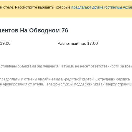
ом отеле. Рассмотрите варианты, которые
предлагают другие гостиницы Арха
ментов На Обводном 76
 19:00
Расчетный час 17:00
оставлены объектами размещения. Travel.ru не несет ответственности за во
 предоплаты и отмены онлайн-заказа кредитной картой. Сотрудники сервиса
е бронирования от отеля. Телефон службы поддержки указан вверху страниц