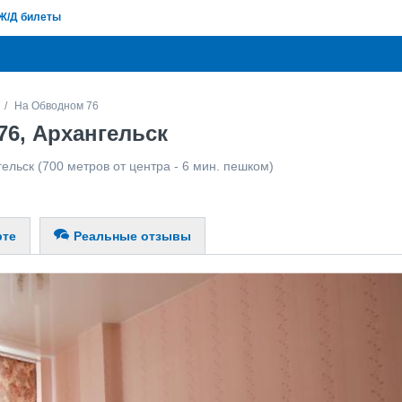
Ж/Д билеты
На Обводном 76
6, Архангельск
гельск
(700 метров от центра - 6 мин. пешком)
рте
Реальные отзывы