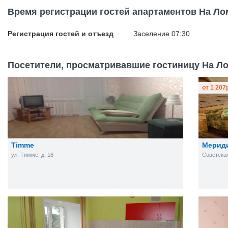
Время регистрации гостей апартаментов На Л
Регистрация гостей и отъезд
Заселение 07:30
Посетители, просматривавшие гостиницу На Ло
от
1 207
Timme
Мерид
ул. Тимме, д. 16
Советская 