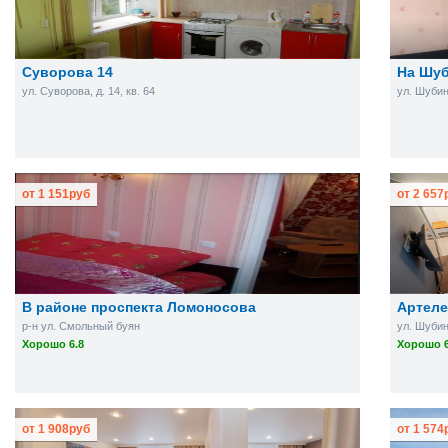
Суворова 14
На Шу
ул. Суворова, д. 14, кв. 64
ул. Шубин
от
1 151
руб
от
2 657
В районе проспекта Ломоносова
Артел
р-н ул. Смольный буян
ул. Шубин
Хорошо 6.8
Хорошо 6
от
1 908
руб
от
1 574