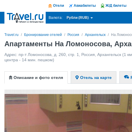
Отели
Авиабилеты
Ж/Д билеты
Рубли (RUB)
Валюта:
Travel.ru
Бронирование отелей
Россия
Архангельск
На Ломонос
Апартаменты На Ломоносова, Арха
Адрес:
пр-т Ломоносова, д. 260, стр. 1
,
Россия
,
Архангельск
(1 км
центра - 14 мин. пешком)
Описание и фото отеля
Отель на карте