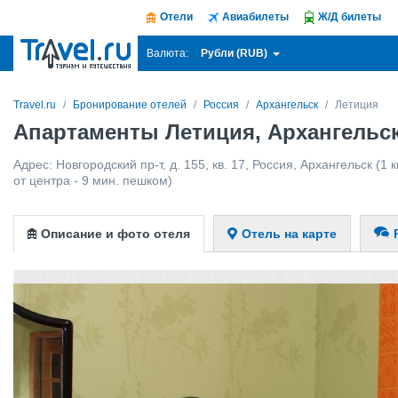
Отели
Авиабилеты
Ж/Д билеты
Рубли (RUB)
Валюта:
Travel.ru
Бронирование отелей
Россия
Архангельск
Летиция
Апартаменты Летиция, Архангельс
Адрес:
Новгородский пр-т, д. 155, кв. 17
,
Россия
,
Архангельск
(1 к
от центра - 9 мин. пешком)
Описание и фото отеля
Отель на карте