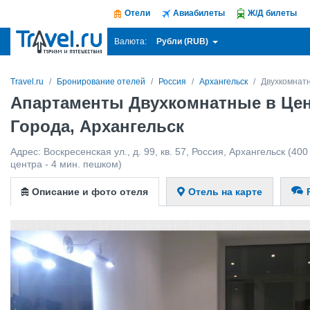
Отели
Авиабилеты
Ж/Д билеты
Рубли (RUB)
Валюта:
Travel.ru
Бронирование отелей
Россия
Архангельск
Двухкомнат
Апартаменты Двухкомнатные в Це
Города, Архангельск
Адрес:
Воскресенская ул., д. 99, кв. 57
,
Россия
,
Архангельск
(400
центра - 4 мин. пешком)
Описание и фото отеля
Отель на карте