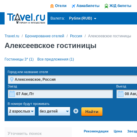
Отели
Авиабилеты
Ж/Д билеты
Рубли (RUB)
Валюта:
Travel.ru
Бронирование отелей
Россия
Алексеевское гостиницы
Алексеевское гостиницы
Гостиницы 3* (1)
Все предложения (1)
Город или название отеля
Заезд
Выезд
Август
2026
В номере будут проживать
Пн
Вт
Ср
Чт
Пт
Сб
Вс
Пн
Найти
2 взрослых
без детей
27
28
29
30
31
1
2
27
3
4
5
6
7
8
9
3
Рекомендации
Цена
Звез
Уточнить поиск
10
11
12
13
14
15
16
10