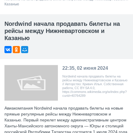
Казанью
Nordwind начала продавать билеты на
рейсы между Нижневартовском и
Казанью
22:35, 02 июня 2024
Nordwind начала продавать билеты на
рейсы между Нижневартовском и Казанью
// Авторство: Кривич Илья. Собственная
работа, CC BY-SA 4.0,
https://commons.wikimedia.org/w/index.php?
curid=40764289
Авиакомпания Nordwind начала продавать билеты на новые
прямые регулярные рейсы между Нижневартовском и
Казанью. Первый перелет между административным центром
Ханты-Мансийского автономного округа — Югры и столицей
российской Республики Татарстан состоится 1 июля 2024 года.