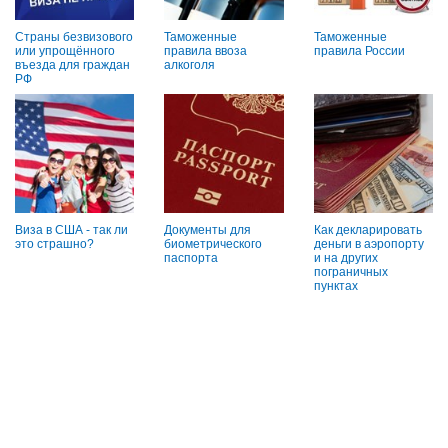
Страны безвизового
Таможенные
Таможенные
или упрощённого
правила ввоза
правила России
въезда для граждан
алкоголя
РФ
Виза в США - так ли
Документы для
Как декларировать
это страшно?
биометрического
деньги в аэропорту
паспорта
и на других
пограничных
пунктах