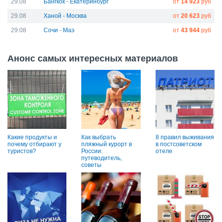
29.08
Бангкок - Екатеринбург
от
14 923
руб
29.08
Ханой - Москва
от
20 623
руб
29.08
Сочи - Маэ
от
43 944
руб
Анонс самых интересных материалов
Какие продукты и
Как выбрать
8 правил выживания
почему отбирают у
пляжный курорт в
в постсоветском
туристов?
России:
отеле
путеводитель,
советы