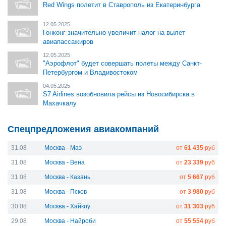
Red Wings полетит в Ставрополь из Екатеринбурга
12.05.2025
Гонконг значительно увеличит налог на вылет
авиапассажиров
12.05.2025
"Аэрофлот" будет совершать полеты между Санкт-
Петербургом и Владивостоком
04.05.2025
S7 Airlines возобновила рейсы из Новосибирска в
Махачкалу
Спецпредложения авиакомпаний
31.08
Москва - Маэ
от
61 435
руб
31.08
Москва - Вена
от
23 339
руб
31.08
Москва - Казань
от
5 667
руб
31.08
Москва - Псков
от
3 980
руб
30.08
Москва - Хайкоу
от
31 303
руб
29.08
Москва - Найроби
от
55 554
руб