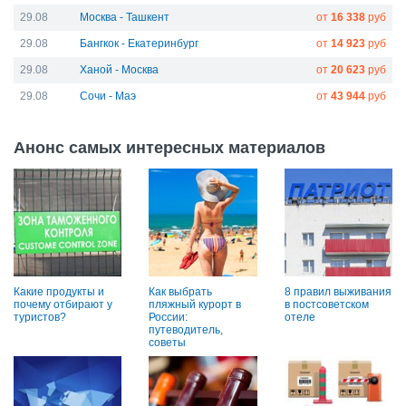
29.08
Москва - Ташкент
от
16 338
руб
29.08
Бангкок - Екатеринбург
от
14 923
руб
29.08
Ханой - Москва
от
20 623
руб
29.08
Сочи - Маэ
от
43 944
руб
Анонс самых интересных материалов
Какие продукты и
Как выбрать
8 правил выживания
почему отбирают у
пляжный курорт в
в постсоветском
туристов?
России:
отеле
путеводитель,
советы