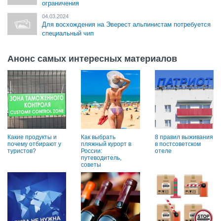
ограничения
04.03.2024
Для восхождения на Эверест альпинистам потребуется
специальный чип
Анонс самых интересных материалов
Какие продукты и
Как выбрать
8 правил выживания
почему отбирают у
пляжный курорт в
в постсоветском
туристов?
России:
отеле
путеводитель,
советы