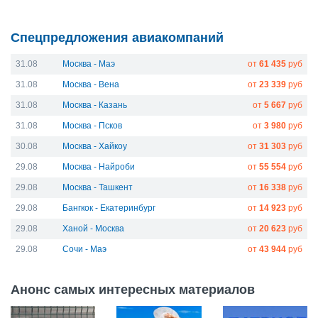
Спецпредложения авиакомпаний
31.08
Москва - Маэ
от
61 435
руб
31.08
Москва - Вена
от
23 339
руб
31.08
Москва - Казань
от
5 667
руб
31.08
Москва - Псков
от
3 980
руб
30.08
Москва - Хайкоу
от
31 303
руб
29.08
Москва - Найроби
от
55 554
руб
29.08
Москва - Ташкент
от
16 338
руб
29.08
Бангкок - Екатеринбург
от
14 923
руб
29.08
Ханой - Москва
от
20 623
руб
29.08
Сочи - Маэ
от
43 944
руб
Анонс самых интересных материалов