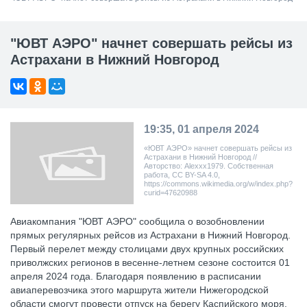
"ЮВТ АЭРО" начнет совершать рейсы из
Астрахани в Нижний Новгород
19:35, 01 апреля 2024
«ЮВТ АЭРО» начнет совершать рейсы из
Астрахани в Нижний Новгород //
Авторство: Alexxx1979. Собственная
работа, CC BY-SA 4.0,
https://commons.wikimedia.org/w/index.php?
curid=47620988
Авиакомпания "ЮВТ АЭРО" сообщила о возобновлении
прямых регулярных рейсов из Астрахани в Нижний Новгород.
Первый перелет между столицами двух крупных российских
приволжских регионов в весенне-летнем сезоне состоится 01
апреля 2024 года. Благодаря появлению в расписании
авиаперевозчика этого маршрута жители Нижегородской
области смогут провести отпуск на берегу Каспийского моря.