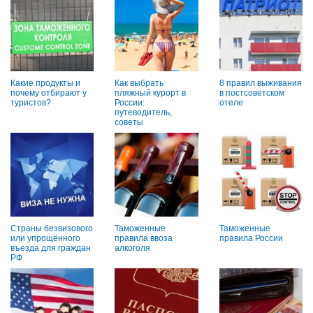
Какие продукты и
Как выбрать
8 правил выживания
почему отбирают у
пляжный курорт в
в постсоветском
туристов?
России:
отеле
путеводитель,
советы
Страны безвизового
Таможенные
Таможенные
или упрощённого
правила ввоза
правила России
въезда для граждан
алкоголя
РФ