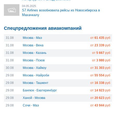
04.05.2025
S7 Airlines возобновила рейсы из Новосибирска в
Махачкалу
Спецпредложения авиакомпаний
31.08
Москва - Маэ
от
61 435
руб
31.08
Москва - Вена
от
23 339
руб
31.08
Москва - Казань
от
5 667
руб
31.08
Москва - Псков
от
3 980
руб
30.08
Москва - Хайкоу
от
31 303
руб
29.08
Москва - Найроби
от
55 554
руб
29.08
Москва - Ташкент
от
16 338
руб
29.08
Бангкок - Екатеринбург
от
14 923
руб
29.08
Ханой - Москва
от
20 623
руб
29.08
Сочи - Маэ
от
43 944
руб