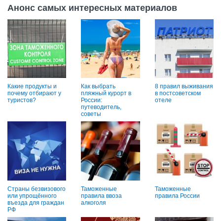
Анонс самых интересных материалов
Какие продукты и
Как выбрать
8 правил выживания
почему отбирают у
пляжный курорт в
в постсоветском
туристов?
России:
отеле
путеводитель,
советы
Страны безвизового
Таможенные
Таможенные
или упрощённого
правила ввоза
правила России
въезда для граждан
алкоголя
РФ