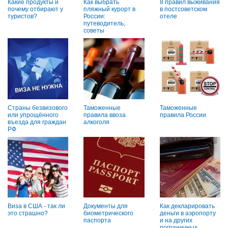
Какие продукты и
Как выбрать
8 правил выживания
почему отбирают у
пляжный курорт в
в постсоветском
туристов?
России:
отеле
путеводитель,
советы
Страны безвизового
Таможенные
Таможенные
или упрощённого
правила ввоза
правила России
въезда для граждан
алкоголя
РФ
Виза в США - так ли
Документы для
Как декларировать
это страшно?
биометрического
деньги в аэропорту
паспорта
и на других
пограничных