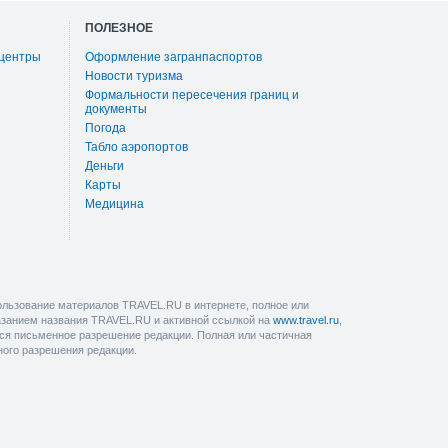
ПОЛЕЗНОЕ
 центры
Оформление загранпаспортов
Новости туризма
Формальности пересечения границ и
документы
Погода
Табло аэропортов
Деньги
Карты
Медицина
льзование материалов TRAVEL.RU в интернете, полное или
казанием названия TRAVEL.RU и активной ссылкой на
www.travel.ru
,
ется письменное разрешение редакции. Полная или частичная
ного разрешения редакции.