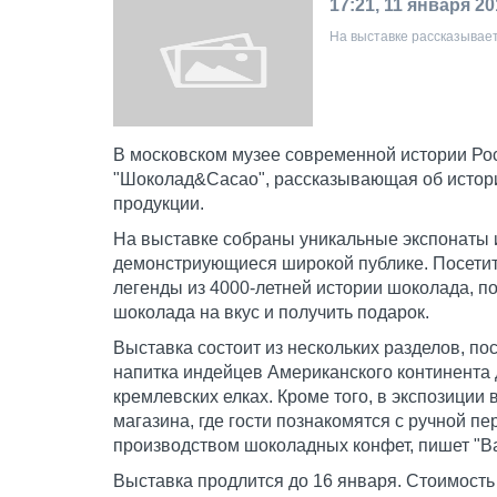
17:21, 11 января 2
На выставке рассказывает
В московском музее современной истории Ро
"Шоколад&Cacao", рассказывающая об истор
продукции.
На выставке собраны уникальные экспонаты 
демонстриующиеся широкой публике. Посетит
легенды из 4000-летней истории шоколада, п
шоколада на вкус и получить подарок.
Выставка состоит из нескольких разделов, п
напитка индейцев Американского континента 
кремлевских елках. Кроме того, в экспозиции
магазина, где гости познакомятся с ручной п
производством шоколадных конфет, пишет "Ва
Выставка продлится до 16 января. Стоимость 