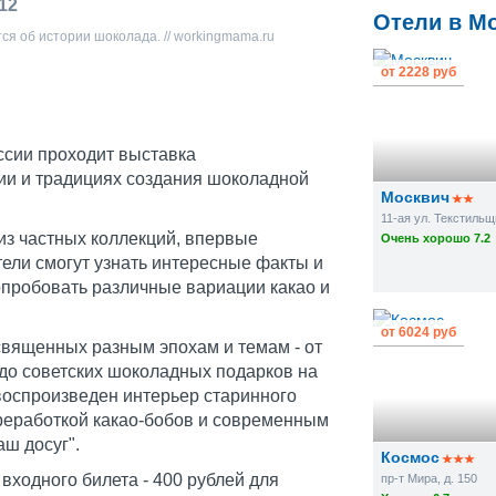
012
Отели в М
ся об истории шоколада. // workingmama.ru
от
2228 руб
ссии проходит выставка
ии и традициях создания шоколадной
Москвич
11-ая ул. Текстильщи
из частных коллекций, впервые
Очень хорошо 7.2
ели смогут узнать интересные факты и
опробовать различные вариации какао и
от
6024 руб
освященных разным эпохам и темам - от
до советских шоколадных подарков на
 воспроизведен интерьер старинного
ереработкой какао-бобов и современным
ш досуг".
Космос
входного билета - 400 рублей для
пр-т Мира, д. 150