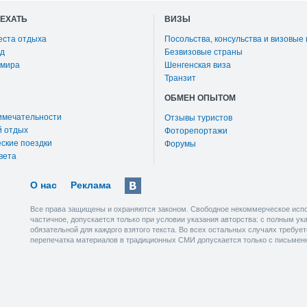
ОЕХАТЬ
ВИЗЫ
еста отдыха
Посольства, консульства и визовые
д
Безвизовые страны
 мира
Шенгенская виза
Транзит
ОБМЕН ОПЫТОМ
имечательности
Отзывы туристов
й отдых
Фоторепортажи
ские поездки
Форумы
вета
О нас
Реклама
Все права защищены и охраняются законом. Свободное некоммерческое испо
частичное, допускается только при условии указания авторства: с полным у
обязательной для каждого взятого текста. Во всех остальных случаях требу
перепечатка материалов в традиционных СМИ допускается только с письмен