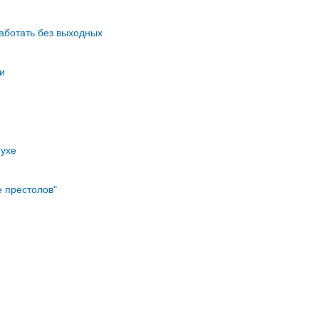
аботать без выходных
и
Пухе
е престолов"