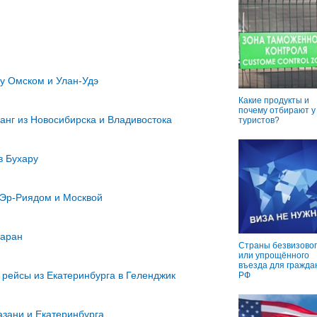
у Омском и Улан-Удэ
Какие продукты и
почему отбирают у
анг из Новосибирска и Владивостока
туристов?
 в Бухару
Эр-Риядом и Москвой
маран
Страны безвизовог
или упрощённого
въезда для гражда
 рейсы из Екатеринбурга в Геленджик
РФ
азани и Екатеринбурга