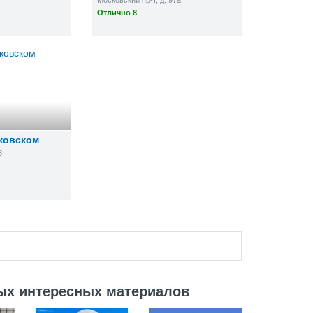
Московский пр-т, д. 97а
Отлично 8
ковском
3
ых интересных материалов