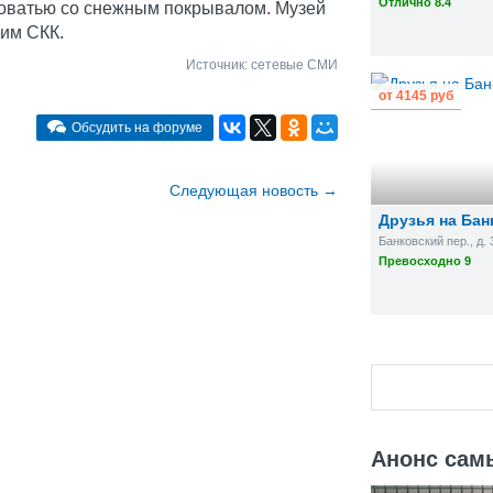
Отлично 8.4
роватью со снежным покрывалом. Музей
ким СКК.
Источник:
сетевые СМИ
от
4145 руб
Обсудить на форуме
Cледующая новость
→
Друзья на Бан
Банковский пер., д. 
Превосходно 9
Анонс сам