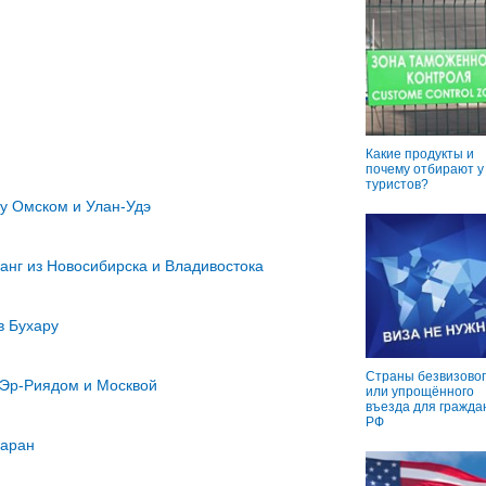
Какие продукты и
почему отбирают у
туристов?
у Омском и Улан-Удэ
анг из Новосибирска и Владивостока
 в Бухару
Страны безвизовог
Эр-Риядом и Москвой
или упрощённого
въезда для гражда
РФ
маран