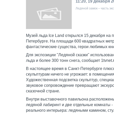
11:20, 19 декабря 2
Ледяной замок – часть эксп
Музей льда Ice Land открылся 15 декабря на 
Петербурге. На площади 600 квадратных мет
фантастические существа, герои любимых кни
Для экспозиции "Ледяной сказки" использован
льда и более 300 тонн снега, сообщает 1tvnet.r
В настоящее время в Санкт-Петербурге плюс
скульптурам ничего не угрожает: в помещени
Художественная подсветка скульптур, специа
звуковое сопровождение превращают экскурс
сказочной стране.
Внутри выставочного павильона расположены
ледяной лабиринт и две отдельные комнаты - 
реального интерьера: ледяными камином, сту