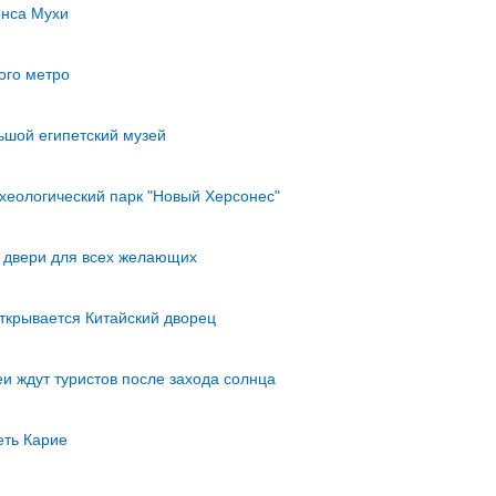
онса Мухи
ого метро
ьшой египетский музей
хеологический парк "Новый Херсонес"
и двери для всех желающих
ткрывается Китайский дворец
и ждут туристов после захода солнца
еть Карие