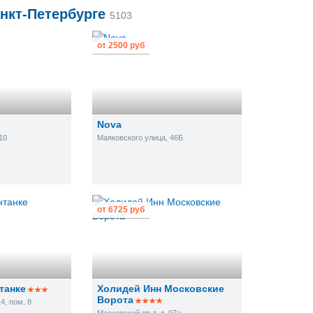
нкт-Петербурге
5103
от
2500 руб
Nova
10
Маяковского улица, 46Б
от
6725 руб
танке
Холидей Инн Московские
Ворота
4, пом. 8