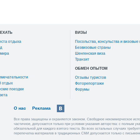
ОЕХАТЬ
ВИЗЫ
еста отдыха
Посольства, консульства и визовые
д
Безвизовые страны
 мира
Шенгенская виза
Транзит
ОБМЕН ОПЫТОМ
имечательности
Отзывы туристов
й отдых
Фоторепортажи
ские поездки
Форумы
вета
О нас
Реклама
Все права защищены и охраняются законом. Свободное некоммерческое испо
частичное, допускается только при условии указания авторства: с полным у
обязательной для каждого взятого текста. Во всех остальных случаях требу
перепечатка материалов в традиционных СМИ допускается только с письмен