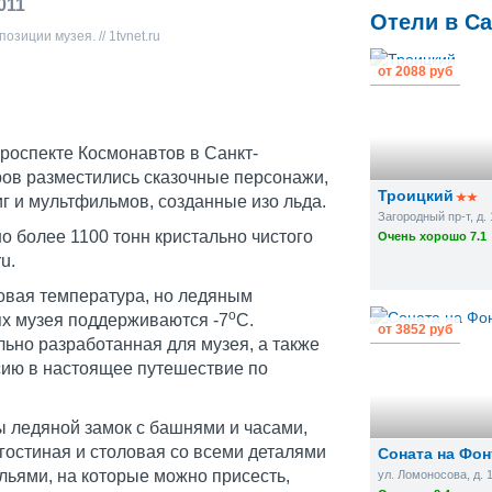
011
Отели в Са
озиции музея. // 1tvnet.ru
от
2088 руб
проспекте Космонавтов в Санкт-
ров разместились сказочные персонажи,
Троицкий
г и мультфильмов, созданные изо льда.
Загородный пр-т, д. 
о более 1100 тонн кристально чистого
Очень хорошо 7.1
u.
овая температура, но ледяным
o
ях музея поддерживаются -7
C.
от
3852 руб
льно разработанная для музея, а также
ию в настоящее путешествие по
 ледяной замок с башнями и часами,
гостиная и столовая со всеми деталями
Соната на Фон
льями, на которые можно присесть,
ул. Ломоносова, д. 1