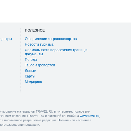
ПОЛЕЗНОЕ
 центры
Оформление загранпаспортов
Новости туризма
Формальности пересечения границ и
документы
Погода
Табло аэропортов
Деньги
Карты
Медицина
льзование материалов TRAVEL.RU в интернете, полное или
казанием названия TRAVEL.RU и активной ссылкой на
www.travel.ru
,
ется письменное разрешение редакции. Полная или частичная
ного разрешения редакции.