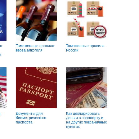
о
Таможенные правила
Таможенные правила
ввоза алкоголя
России
н
и
Документы для
Как декларировать
биометрического
деньги в аэропорту и
паспорта
на других пограничных
пунктах