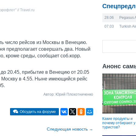
Спецпредл
офлот" // Travel.ru
28.06
Pegasus A
07.03
Turkish Ai
ь число рейсов из Москвы в Венецию.
юня предполагает совершать два. Новый
о, кроме среды, сообщает соб.корр.
Анонс сам
до 20.45, прибытие в Венецию от 20.05
в Москву в 4.55. Ныне имеющийся рейс
05.
Автор: Юрий Плохотниченко
Обсудить на форуме
Какие продукты и
почему отбирают у
туристов?
Cледующая новость
→