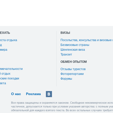
ОЕХАТЬ
ВИЗЫ
еста отдыха
Посольства, консульства и визовые
д
Безвизовые страны
 мира
Шенгенская виза
Транзит
ОБМЕН ОПЫТОМ
имечательности
Отзывы туристов
й отдых
Фоторепортажи
ские поездки
Форумы
вета
О нас
Реклама
Все права защищены и охраняются законом. Свободное некоммерческое испо
частичное, допускается только при условии указания авторства: с полным у
обязательной для каждого взятого текста. Во всех остальных случаях требу