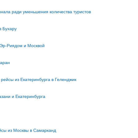
инала ради уменьшения количества туристов
 в Бухару
Эр-Риядом и Москвой
маран
 рейсы из Екатеринбурга в Геленджик
азани и Екатеринбурга
йсы из Москвы в Самарканд