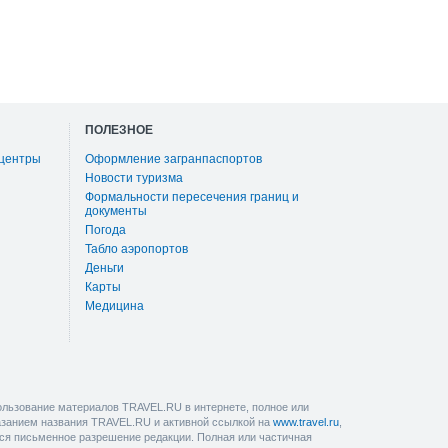
ПОЛЕЗНОЕ
 центры
Оформление загранпаспортов
Новости туризма
Формальности пересечения границ и
документы
Погода
Табло аэропортов
Деньги
Карты
Медицина
льзование материалов TRAVEL.RU в интернете, полное или
казанием названия TRAVEL.RU и активной ссылкой на
www.travel.ru
,
ется письменное разрешение редакции. Полная или частичная