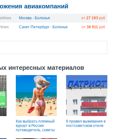
ожения авиакомпаний
irlines
Москва - Болонья
от
27 193
руб
rlines
Санкт-Петербург - Болонья
от
38 911
руб
ых интересных материалов
Как выбрать пляжный
8 правил выживания в
курорт в России:
постсоветском отеле
путеводитель, советы