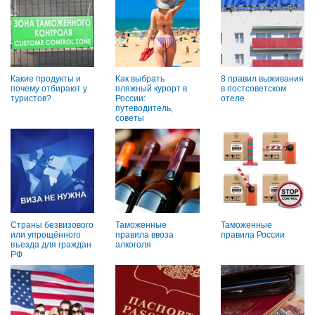
Какие продукты и
Как выбрать
8 правил выживания
почему отбирают у
пляжный курорт в
в постсоветском
туристов?
России:
отеле
путеводитель,
советы
Страны безвизового
Таможенные
Таможенные
или упрощённого
правила ввоза
правила России
въезда для граждан
алкоголя
РФ