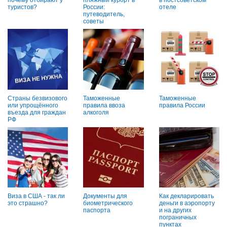
почему отбирают у
пляжный курорт в
в постсоветском
туристов?
России:
отеле
путеводитель,
советы
Страны безвизового
Таможенные
Таможенные
или упрощённого
правила ввоза
правила России
въезда для граждан
алкоголя
РФ
Виза в США - так ли
Документы для
Как декларировать
это страшно?
биометрического
деньги в аэропорту
паспорта
и на других
пограничных
пунктах