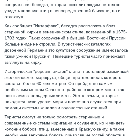
специальная беседка, которая позволит людям не только
увидеть колонию птиц в непосредственной близости, но и
отдохнуть.
Как сообщает "Интерфакс", беседка расположена близ
старинной кирхи в венецианском стиле, возведенной в 1675-
1703 годах. Таких сооружений в бывшей Восточной Пруссии
больше нигде не строили. В туристических каталогах
довоенной Германии это культовое сооружение именовалось
"жемчужиной Пруссии". Немецкие туристы часто приезжают
взглянуть на кирху.
Историческая "деревня аистов" станет настоящей изюминкой
экологического маршрута, общая протяженность которого
составит более 60 километров. Он пройдет по самым
необычным местам Славского района, в котором много так
называемых польдерных земель. Это те земли, которые
находятся ниже уровня моря и постоянно осушаются при
помощи системы каналов и водонасосных станций.
Туристы смогут не только осмотреть старинные и
современные системы ирригации и осушения, но и увидеть
колонии бобров, птиц, занесенных в Красную книгу, а также
необычные верховые болота, приводящие гостей области в