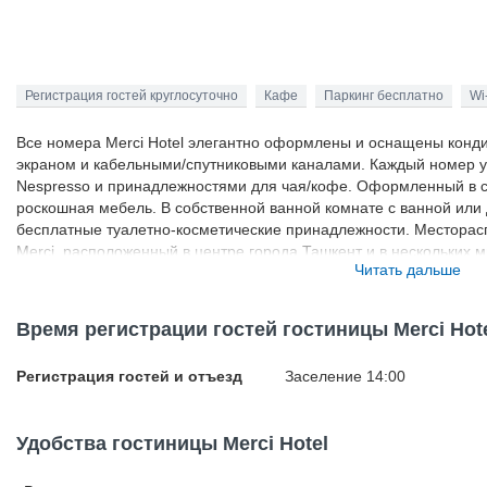
Регистрация гостей круглосуточно
Кафе
Паркинг бесплатно
Wi
Все номера Merci Hotel элегантно оформлены и оснащены конд
экраном и кабельными/спутниковыми каналами. Каждый номер 
Nespresso и принадлежностями для чая/кофе. Оформленный в 
роскошная мебель. В собственной ванной комнате с ванной или
бесплатные туалетно-косметические принадлежности. Месторас
Merci, расположенный в центре города Ташкент и в нескольких 
Читать дальше
«Ташкент» имени Ислама Каримова. От отеля легко можно добра
Рестораны . К услугам гостей ресторан с обслуживанием по мен
запросу для гостей может быть приготовлен обед или ужин. В о
Время регистрации гостей гостиницы Merci Hot
Дополнительные услуги. На всей территории действует бесплатн
бесплатной частной парковке. Важная информация. Курение сиг
Регистрация гостей и отъезд
Заселение 14:00
продукции (кальян, вейп, электронная сигарета и пр.,) в номера
самого отеля категорически запрещено. Курение возможно тольк
для въезда в страну вам требуется виза, ваш отель в большинс
Удобства гостиницы Merci Hotel
документы для ее получения. За более подробной информацией 
информация указана в подтверждении бронирования. За эти усл