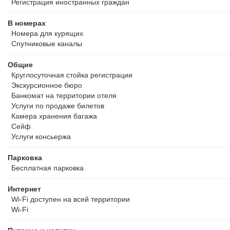
плата, даже в случае последующей отмены бронирования. Все 
Регистрация иностранных граждан
исключительно между вами и отелем. Пары, въезжающие в один
свидетельство о браке при регистрации заезда. В противном сл
В номерах
или запросить бронирование второго номера. Информация о тип
Номера для курящих
указана в деталях тарифа. Питание может быть ограничено в п
Спутниковые каналы
Общие
Круглосуточная стойка регистрации
Экскурсионное бюро
Банкомат на территории отеля
Услуги по продаже билетов
Камера хранения багажа
Сейф
Услуги консьержа
Парковка
Бесплатная
парковка
Интернет
Wi-Fi доступен на всей территории
Wi-Fi