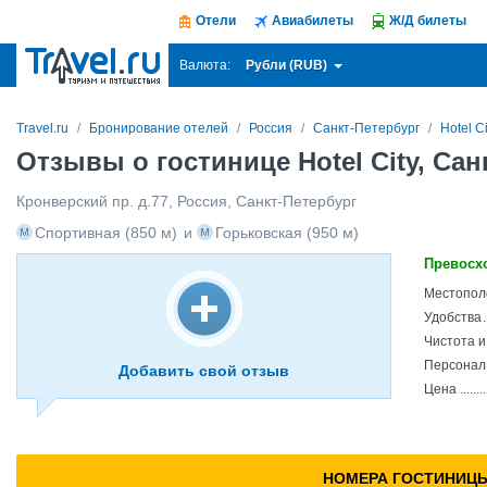
Отели
Авиабилеты
Ж/Д билеты
Рубли (RUB)
Валюта:
Travel.ru
Бронирование отелей
Россия
Санкт-Петербург
Hotel Ci
Отзывы о гостинице Hotel City, Са
Кронверский пр. д.77
,
Россия
,
Санкт-Петербург
Спортивная
(850 м)
и
Горьковская
(950 м)
Превосх
Местопол
Удобства
Чистота 
Персонал
Добавить свой отзыв
Цена
НОМЕРА ГОСТИНИЦ