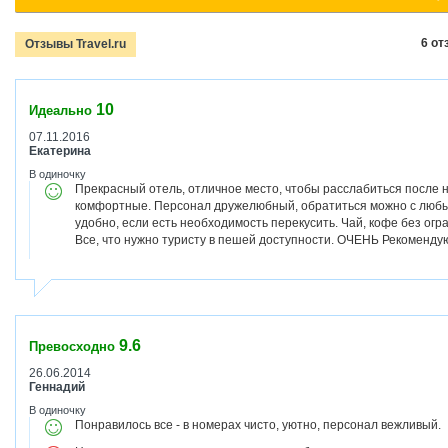
6 от
Отзывы Travel.ru
10
Идеально
07.11.2016
Екатерина
В одиночку
Прекрасный отель, отличное место, чтобы расслабиться после 
комфортные. Персонал дружелюбный, обратиться можно с любым
удобно, если есть необходимость перекусить. Чай, кофе без огр
Все, что нужно туристу в пешей доступности. ОЧЕНЬ Рекоменду
9.6
Превосходно
26.06.2014
Геннадий
В одиночку
Понравилось все - в номерах чисто, уютно, персонал вежливый.