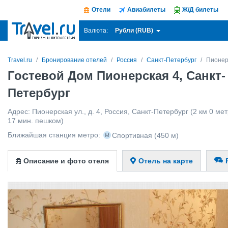
Отели
Авиабилеты
Ж/Д билеты
Рубли (RUB)
Валюта:
Travel.ru
Бронирование отелей
Россия
Санкт-Петербург
Пионер
Гостевой Дом Пионерская 4, Санкт-
Петербург
Адрес:
Пионерская ул., д. 4
,
Россия
,
Санкт-Петербург
(2 км 0 мет
17 мин. пешком)
Ближайшая станция метро:
Спортивная
(450 м)
Описание и фото отеля
Отель на карте