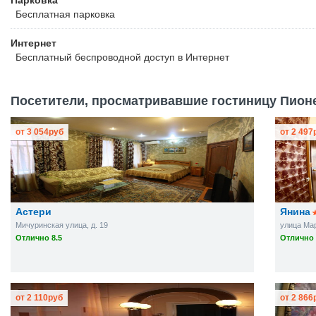
Парковка
Бесплатная
парковка
Интернет
Бесплатный
беспроводной доступ в Интернет
Посетители, просматривавшие гостиницу Пионер
от
3 054
руб
от
2 497
Астери
Янина
Мичуринская улица, д. 19
улица Мара
Отлично 8.5
Отлично 
от
2 110
руб
от
2 866