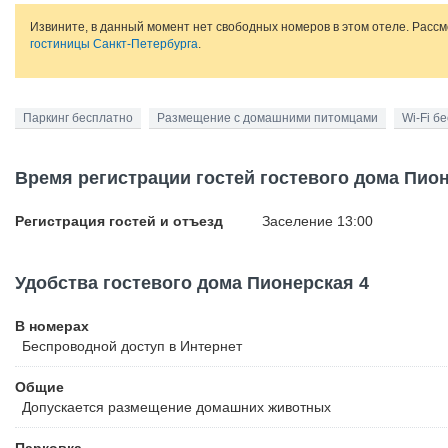
Извините, в данный момент нет свободных номеров в этом отеле. Расс
гостиницы Санкт-Петербурга
.
Паркинг бесплатно
Размещение с домашними питомцами
Wi-Fi б
Время регистрации гостей гостевого дома Пион
Регистрация гостей и отъезд
Заселение 13:00
Удобства гостевого дома Пионерская 4
В номерах
Беспроводной
доступ в Интернет
Общие
Допускается размещение домашних животных