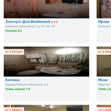
Златоуст Дом Воейковой
Ирэна
Каменноостровский пр-т, д. 19, пом. 35
Большая М
Отлично 8.1
от
2 057
руб
от
3 465
Катюша
Моне
Адмиралтейская набережная, д. 6
Морская н
Очень хорошо 7.9
Очень хо
от
2 850
руб
от
1 034