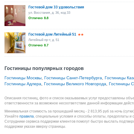
Гостевой дом 33 удовольствия
ул. Восстания, д. 36, код 33
Отлично
8.8
Гостевой дом Литейный 51
Литейный пр-т, д. 51
Отлично
8.7
Гостиницы популярных городов
Гостиницы Москвы
,
Гостиницы Санкт-Петербурга
,
Гостиницы Каз
Гостиницы Адлера
,
Гостиницы Великого Новгорода
,
Гостиницы 
Описания гостиниц, фото и список оказываемых услуг предоставлены объе
ответственности за возможное несоответствие данной информации дейст
Минимальная стоимость за прошедший месяц -
2 813,95
руб
за ночь (сутки
Узнайте
правила
, специальные условия и способы оплаты, предоплаты и 
Сотрудники сервиса поддержки клиентов помогут быстро выслать подтве
поддержки указан вверху страницы.