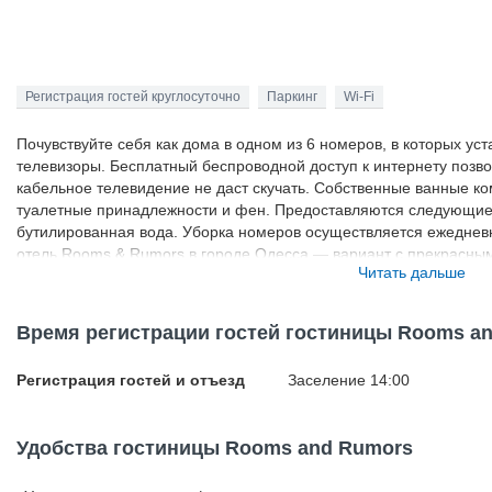
Регистрация гостей круглосуточно
Паркинг
Wi-Fi
Почувствуйте себя как дома в одном из 6 номеров, в которых у
телевизоры. Бесплатный беспроводной доступ к интернету позвол
кабельное телевидение не даст скучать. Собственные ванные к
туалетные принадлежности и фен. Предоставляются следующие 
бутилированная вода. Уборка номеров осуществляется ежеднев
отель Rooms & Rumors в городе Одесса — вариант с прекрасн
Читать дальше
находится в 3,9 км, Одесский национальный академический театр
отель — вариант с прекрасным расположением: Городской сад на
— в 6,2 км от него. Описание номеров. В некоторых номерах в
Время регистрации гостей гостиницы Rooms a
музыкальных журналов и газет от 60-х до 90-х. Во всех номера
дисков, что обеспечит вам полное погружение в музыкальную эп
Регистрация гостей и отъезд
Заселение 14:00
музыкальный уголок: VINYL of the DAY /ВИНИЛ ДНЯ. Виниловые 
виниловые проигрыватели оборудованы блютус устройством, ис
из ваших гаджетов (смартфон, планшет или ноутбук) и слушать 
Удобства гостиницы Rooms and Rumors
Бесплатный завтрак (по заказу) предлагается ежедневно с 7:00 
удобства гостей предоставляется следующее: химчистка или пра