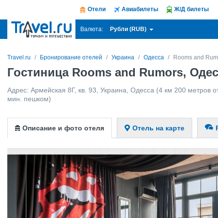
Отели
Авиабилеты
Ж/Д билеты
Рубли (RUB)
Валюта:
Travel.ru
Бронирование отелей
Украина
Одесса
Rooms and Rum
Гостиница Rooms and Rumors, Оде
Адрес:
Армейская 8Г, кв. 93
,
Украина
,
Одесса
(4 км 200 метров от
мин. пешком)
Описание и фото отеля
Отель на карте