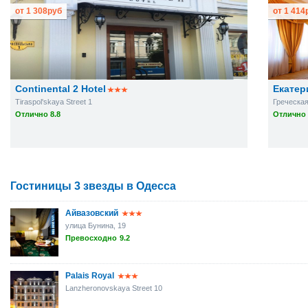
от
1 308
руб
от
1 414
Continental 2 Hotel
Екатер
Tiraspol'skaya Street 1
Греческая
Отлично 8.8
Отлично 
Гостиницы 3 звезды в Одесса
Айвазовский
улица Бунина, 19
Превосходно
9.2
Palais Royal
Lanzheronovskaya Street 10