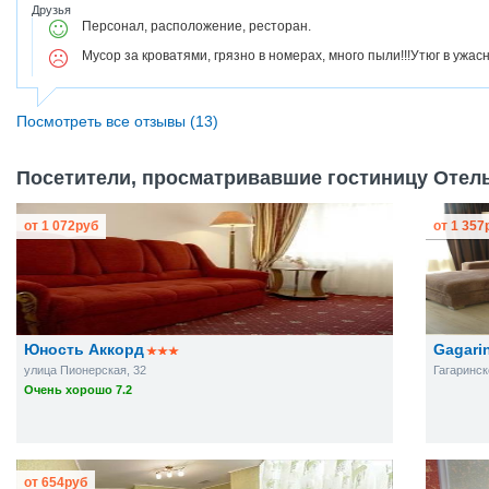
Друзья
Персонал, расположение, ресторан.
Мусор за кроватями, грязно в номерах, много пыли!!!Утюг в ужа
Посмотреть все отзывы (13)
Посетители, просматривавшие гостиницу Отель
от
1 072
руб
от
1 357
Юность Аккорд
Gagari
улица Пионерская, 32
Гагаринск
Очень хорошо 7.2
от
654
руб