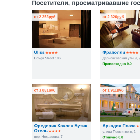
Посетители, просматривавшие гост
от
2 253
руб
от
2 320
руб
Uliss
Фраполли
Dovga Street 106
Дерибасовская улица, д
Превосходно 9.0
от
3 081
руб
от
1 911
руб
Фредерик Коклен Бутик
Аркадия Плаза
Отель
улица Посмитного, 1
пер. Некрасова, 7
Отлично 8.8