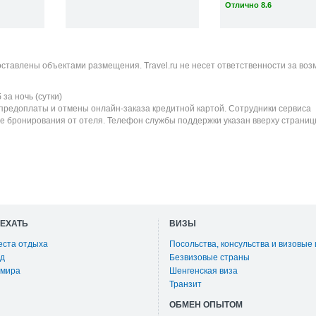
Отлично 8.6
оставлены объектами размещения. Travel.ru не несет ответственности за во
б
за ночь (сутки)
 предоплаты и отмены онлайн-заказа кредитной картой. Сотрудники сервиса
е бронирования от отеля. Телефон службы поддержки указан вверху страниц
ОЕХАТЬ
ВИЗЫ
еста отдыха
Посольства, консульства и визовые
д
Безвизовые страны
 мира
Шенгенская виза
Транзит
ОБМЕН ОПЫТОМ