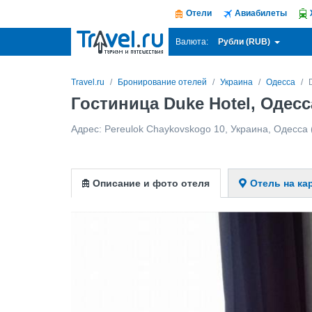
Отели
Авиабилеты
Рубли (RUB)
Валюта:
Travel.ru
Бронирование отелей
Украина
Одесса
Гостиница Duke Hotel, Одес
Адрес:
Pereulok Chaykovskogo 10
,
Украина
,
Одесса
Описание и фото отеля
Отель на ка