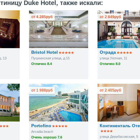
иницу Duke Hotel, также искали:
от
4 285
руб
от
2 849
руб
Bristol Hotel
Отрада
. 13
Пушкинская улица, д.15
улица Уютная, 11
Отлично 8.4
Отлично 8.0
от
1 988
руб
от
2 405
руб
Portofino
Континенталь От
Arcadia beach
улица Дерибасовская, 5
Очень хорошо 7.6