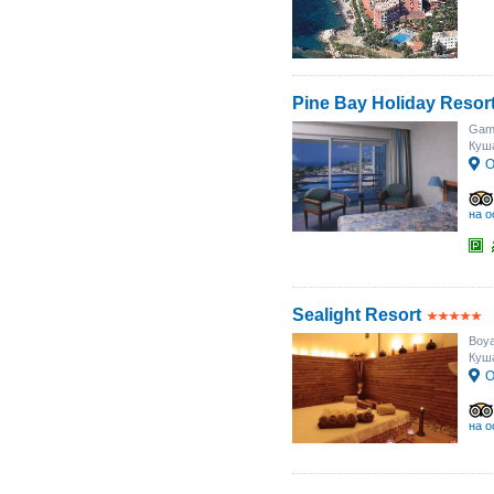
Pine Bay Holiday Resor
Gaml
Куш
О
на о
Sealight Resort
Boya
Куш
О
на о