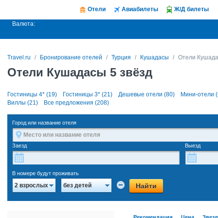
Отели
Авиабилеты
Ж/Д билеты
Валюта:
Travel.ru
Бронирование отелей
Турция
Кушадасы
Отели Кушада
Отели Кушадасы 5 звёзд
Гостиницы 4* (19)
Гостиницы 3* (21)
Дешевые отели (80)
Мини-отели (
Виллы (21)
Все предложения (208)
Город или название отеля
Заезд
Выезд
В номере будут проживать
Найти
2 взрослых
без детей
Рекомендации
Цена
Звез