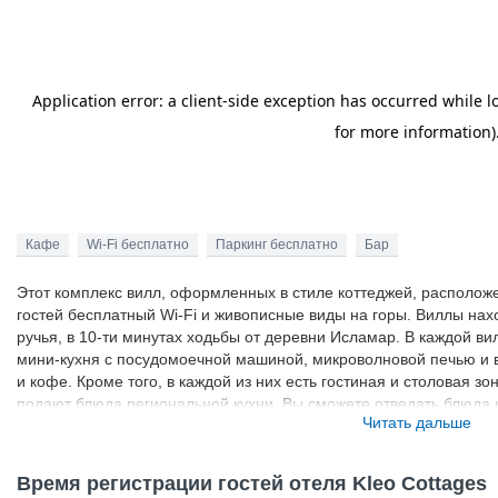
Кафе
Wi-Fi бесплатно
Паркинг бесплатно
Бар
Этот комплекс вилл, оформленных в стиле коттеджей, расположе
гостей бесплатный Wi-Fi и живописные виды на горы. Виллы нах
ручья, в 10-ти минутах ходьбы от деревни Исламар. В каждой вил
мини-кухня с посудомоечной машиной, микроволновой печью и 
и кофе. Кроме того, в каждой из них есть гостиная и столовая зо
подают блюда региональной кухни. Вы сможете отведать блюда 
Читать дальше
Патара и Капутас расположены в 25-ти минутах езды.
Время регистрации гостей отеля Kleo Cottages