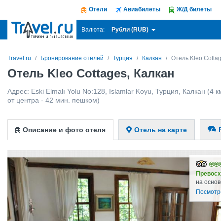
Отели
Авиабилеты
Ж/Д билеты
Рубли (RUB)
Валюта:
Travel.ru
Бронирование отелей
Турция
Калкан
Отель Kleo Cotta
Отель Kleo Cottages, Калкан
Адрес:
Eski Elmalı Yolu No:128, Islamlar Koyu
,
Турция
,
Калкан
(4 к
от центра - 42 мин. пешком)
Описание и фото отеля
Отель на карте
Превосх
на основ
Посмотр