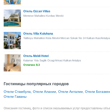
Отель Ozcan Villas
Mentese Mahallesi Kızıltas Mevkii
Отель Villa Kuluhana
Yaliboyu Mahallesi Kisla Mevkii Mercan Sokak No 14 Kalkan-Kas/Antalya
Отель Meldi Hotel
Kalamar Yolu Saglik Ocagi Arkasi Kalkan Antalya
Отлично
8.3
Гостиницы популярных городов
Отели Стамбула
,
Отели Алании
,
Отели Анталии
,
Отели Богазке
Отели Гаваны
Описания гостиниц, фото и список оказываемых услуг предоставлены объе