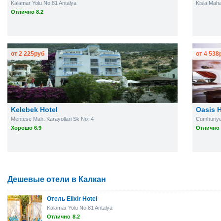
Kalamar Yolu No:81 Antalya
Kisla Maha
Отлично 8.2
от
2 225
руб
от
4 538
Kelebek Hotel
Oasis H
Mentese Mah. Karayollari Sk No :4
Cumhuriye
Хорошо 6.9
Отлично 
Дешевые отели в Калкан
Отель Elixir Hotel
Kalamar Yolu No:81 Antalya
Отлично
8.2