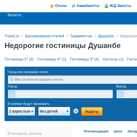
Отели
Авиабилеты
Ж/Д билеты
Валюта:
Travel.ru
Бронирование отелей
Таджикистан
Душанбе
Недороги
Недорогие гостиницы Душанбе
Гостиницы 5* (3)
Гостиницы 4* (1)
Гостиницы 3* (4)
Хостелы (1)
Госте
Город или название отеля
Заезд
Выезд
В номере будут проживать
Найти
2 взрослых
без детей
Рекомендации
Цена
Звез
Уточнить поиск