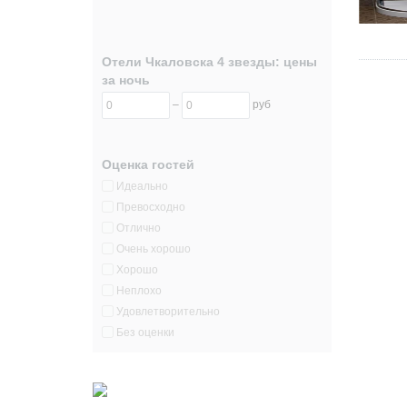
Отели Чкаловска 4 звезды: цены
за ночь
–
руб
Оценка гостей
Идеально
Превосходно
Отлично
Очень хорошо
Хорошо
Неплохо
Удовлетворительно
Без оценки