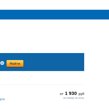
Найти
1 930
от
руб
за номер за ночь
арте