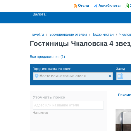
Отели
Авиабилеты
Валюта:
Travel.ru
Бронирование отелей
Таджикистан
Чкалов
Гостиницы Чкаловска 4 зве
Все предложения (1)
Город или название отеля
Заезд
×
Рекоме
Уточнить поиск
Например