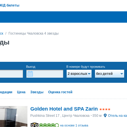
Ж/Д билеты
ск
Гостиницы Чкаловска 4 звезды
зды
Выезд
В номере будут проживать
2 взрослых
без детей
ндации
Цена
Звезды
Оценка гостей
Golden Hotel and SPA Zarin
Pushkina Street 17
, Центр Чкаловска ~350 м
Отель на к
на основе 1 отзыва