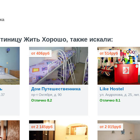
ка
тиницу Жить Хорошо, также искали:
от
406
руб
от
514
руб
ь
Дом Путешественника
Like Hostel
в.37
пр-т Октября, д. 90
ул. Андропова, д. 25, лит.
Отлично 8.2
Отлично 8.1
от
2 145
руб
от
2 015
руб