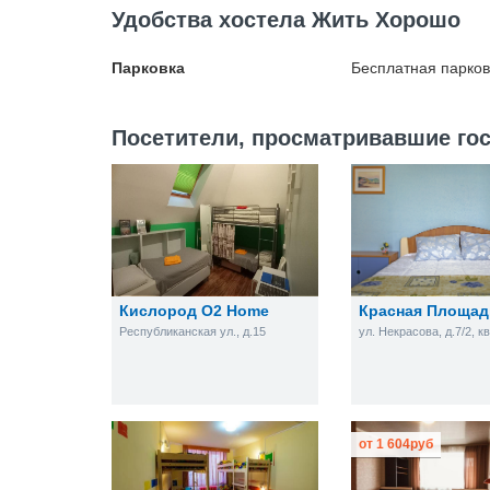
Удобства хостела Жить Хорошо
Парковка
Бесплатная
парков
Посетители, просматривавшие гос
Кислород O2 Home
Красная Площад
Республиканская ул., д.15
ул. Некрасова, д.7/2, к
от
1 604
руб