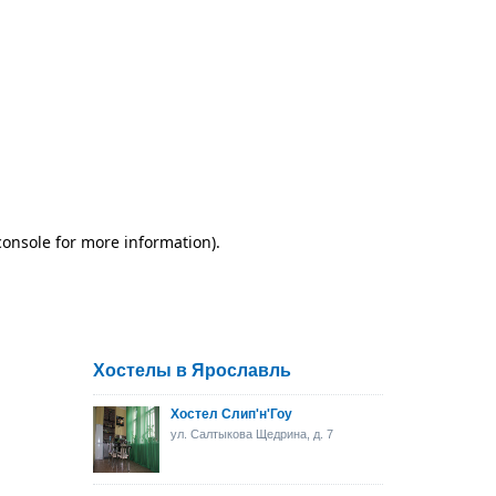
Хостелы в Ярославль
Хостел Слип'н'Гоу
ул. Салтыкова Щедрина, д. 7