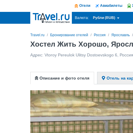
Отели
Авиабилеты
Рубли (RUB)
Валюта:
Travel.ru
Бронирование отелей
Россия
Ярославль
Хостел Жить Хорошо, Ярос
Адрес:
Vtoroy Pereulok Ulitsy Dostoevskogo 6
,
Росси
Описание и фото отеля
Отель на ка