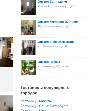
Хостел Белладжио
Старая Костромская ул., д.3
Хостел Кислород O2 Home
Республиканская ул., д.15
Хостел Евро Общежитие
ул. Володарского, д. 99
Хостел Путник
ул. Чехова, д. 46, лит. А
 В
Гостиницы популярных
городов
Гостиницы Москвы
Гостиницы Санкт-Петербурга
Гостиницы Казани