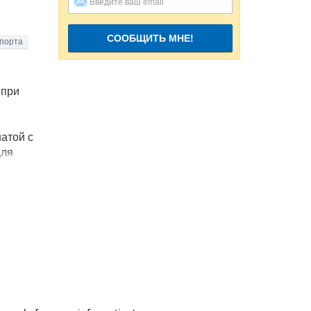
СООБЩИТЬ МНЕ!
опорта
 при
атой с
для