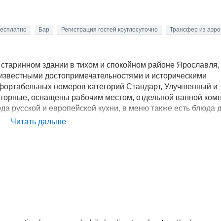
бесплатно
Бар
Регистрация гостей круглосуточно
Трансфер из аэр
старинном здании в тихом и спокойном районе Ярославля,
 с известными достопримечательностями и историческими
мфортабельных номеров категорий Стандарт, Улучшенный и
орные, оснащены рабочим местом, отдельной ванной комн
юда русской и европейской кухни, в меню также есть блюда 
агает и на проведение различных торжеств.
Читать дальше