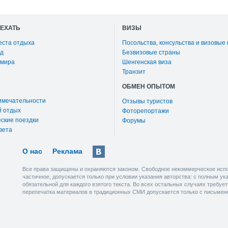
ОЕХАТЬ
ВИЗЫ
еста отдыха
Посольства, консульства и визовые
д
Безвизовые страны
 мира
Шенгенская виза
Транзит
ОБМЕН ОПЫТОМ
имечательности
Отзывы туристов
й отдых
Фоторепортажи
ские поездки
Форумы
вета
О нас
Реклама
Все права защищены и охраняются законом. Свободное некоммерческое испо
частичное, допускается только при условии указания авторства: с полным у
обязательной для каждого взятого текста. Во всех остальных случаях требу
перепечатка материалов в традиционных СМИ допускается только с письмен