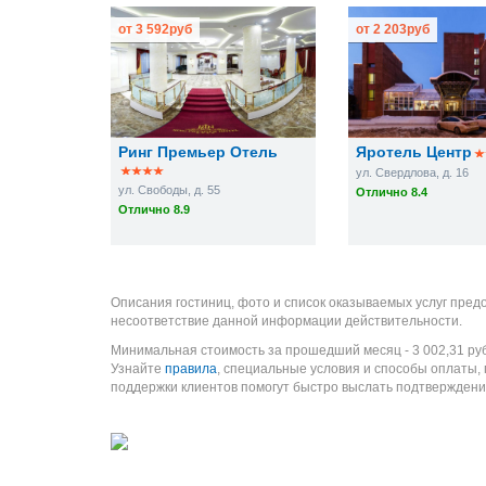
от
3 592
руб
от
2 203
руб
Ринг Премьер Отель
Яротель Центр
ул. Свердлова, д. 16
ул. Свободы, д. 55
Отлично 8.4
Отлично 8.9
Описания гостиниц, фото и список оказываемых услуг пред
несоответствие данной информации действительности.
Минимальная стоимость за прошедший месяц -
3 002,31
ру
Узнайте
правила
, специальные условия и способы оплаты,
поддержки клиентов помогут быстро выслать подтверждени