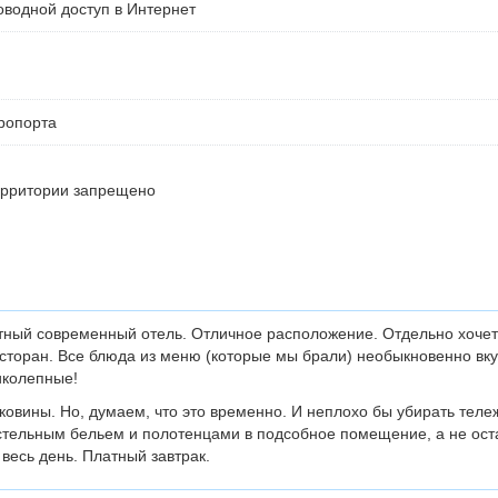
водной доступ в Интернет
ропорта
ерритории запрещено
тный современный отель. Отличное расположение. Отдельно хочет
сторан. Все блюда из меню (которые мы брали) необыкновенно вк
иколепные!
ковины. Но, думаем, что это временно. И неплохо бы убирать тележ
стельным бельем и полотенцами в подсобное помещение, а не ост
 весь день. Платный завтрак.