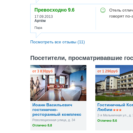
Превосходно
9.6
Отель отли
говорят по-
17.09.2013
Артём
Пара
Посмотреть все отзывы (11)
Посетители, просматривавшие гос
от
3 830
руб
от
1 296
руб
Иоанн Васильевич
Гостиничный Ко
гостинично-
Любим
ресторанный комплекс
2-я Мельничная ул., д. 
Революционная улица, д. 34
Отлично 8.6
Отлично 8.8