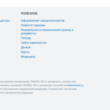
ПОЛЕЗНОЕ
 центры
Оформление загранпаспортов
Новости туризма
Формальности пересечения границ и
документы
Погода
Табло аэропортов
Деньги
Карты
Медицина
льзование материалов TRAVEL.RU в интернете, полное или
казанием названия TRAVEL.RU и активной ссылкой на
www.travel.ru
,
ется письменное разрешение редакции. Полная или частичная
ного разрешения редакции.