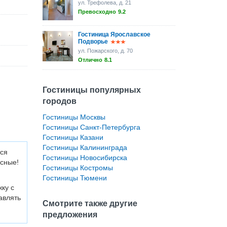
ул. Трефолева, д. 21
Превосходно
9.2
Гостиница Ярославское
Подворье
ул. Пожарского, д. 70
Отлично
8.1
Гостиницы популярных
городов
Гостиницы Москвы
Гостиницы Санкт-Петербурга
Гостиницы Казани
Гостиницы Калининграда
ся
Гостиницы Новосибирска
усные!
Гостиницы Костромы
Гостиницы Тюмени
ку с
авлять
Смотрите также другие
предложения