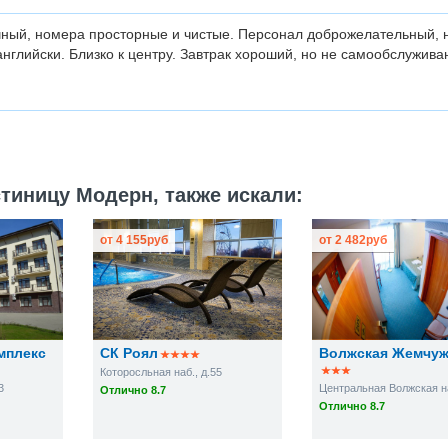
чный, номера просторные и чистые. Персонал доброжелательный, 
английски. Близко к центру. Завтрак хороший, но не самообслужива
тиницу Модерн, также искали:
от
4 155
руб
от
2 482
руб
мплекс
СК Роял
Волжская Жемчу
Которосльная наб., д.55
3
Отлично 8.7
Отлично 8.7