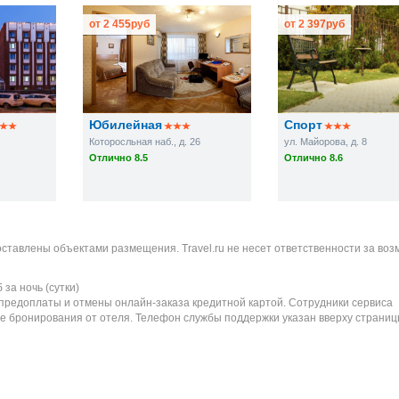
от
2 455
руб
от
2 397
руб
Юбилейная
Спорт
Которосльная наб., д. 26
ул. Майорова, д. 8
Отлично 8.5
Отлично 8.6
оставлены объектами размещения. Travel.ru не несет ответственности за во
б
за ночь (сутки)
 предоплаты и отмены онлайн-заказа кредитной картой. Сотрудники сервиса
е бронирования от отеля. Телефон службы поддержки указан вверху страниц