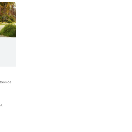
зможное
ы.