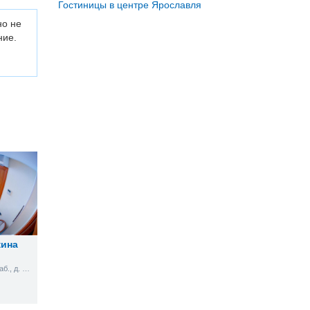
Гостиницы в центре Ярославля
но не
ние.
жина
Центральная Волжская наб., д. 2, лит. А