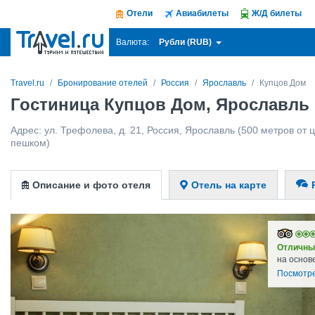
Отели
Авиабилеты
Ж/Д билеты
Рубли (RUB)
Валюта:
Travel.ru
Бронирование отелей
Россия
Ярославль
Купцов Дом
Гостиница Купцов Дом, Ярославль
Адрес:
ул. Трефолева, д. 21
,
Россия
,
Ярославль
(500 метров от ц
пешком)
Описание и фото отеля
Отель на карте
Отличны
на основ
Посмотре