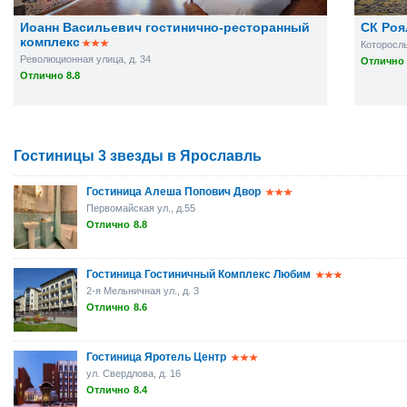
Иоанн Васильевич гостинично-ресторанный
СК Роя
комплекс
Которосль
Революционная улица, д. 34
Отлично 
Отлично 8.8
Гостиницы 3 звезды в Ярославль
Гостиница Алеша Попович Двор
Первомайская ул., д.55
Отлично
8.8
Гостиница Гостиничный Комплекс Любим
2-я Мельничная ул., д. 3
Отлично
8.6
Гостиница Яротель Центр
ул. Свердлова, д. 16
Отлично
8.4