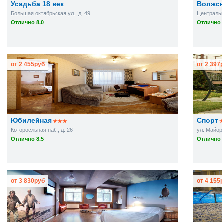
Усадьба 18 век
Волжс
Большая октябрьская ул., д. 49
Центральн
Отлично 8.0
Отлично 
от
2 455
руб
от
2 397
Юбилейная
Спорт
Которосльная наб., д. 26
ул. Майор
Отлично 8.5
Отлично 
от
3 830
руб
от
4 155