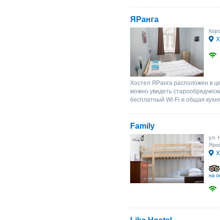
ЯРанга
Коро
Х
Хостел ЯРанга расположен в це
можно увидеть старообрядчески
бесплатный Wi-Fi и общая кухн
Family
ул. 
Ярос
Х
на о