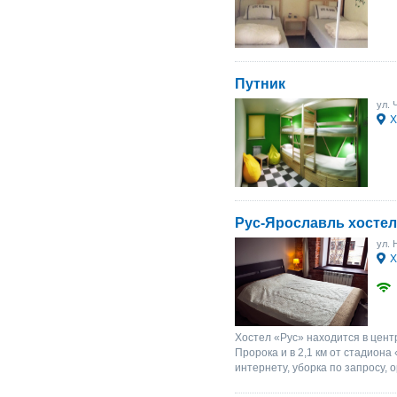
Путник
ул. 
Х
Рус-Ярославль хостел
ул. 
Х
Хостел «Рус» находится в центр
Пророка и в 2,1 км от стадиона
интернету, уборка по запросу, 