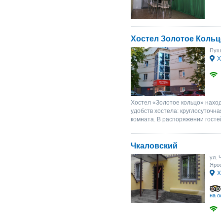
Хостел Золотое Кольц
Пуш
Х
Хостел «Золотое кольцо» наход
удобств хостела: круглосуточна
комната. В распоряжении госте
Чкаловский
ул. 
Ярос
Х
на о