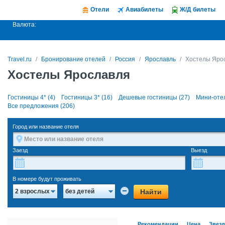
Отели
Авиабилеты
Ж/Д билеты
Валюта:
Travel.ru
Бронирование отелей
Россия
Ярославль
Хостелы Яро
Хостелы Ярославля
Гостиницы 4* (4)
Гостиницы 3* (16)
Дешевые гостиницы (27)
Мини-отел
Все предложения (206)
Город или название отеля
Заезд
Выезд
В номере будут проживать
Найти
2 взрослых
без детей
Рекомендации
Цена
Звез