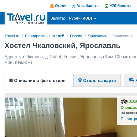
Отели
Авиабилеты
Ж/Д билеты
Рубли (RUB)
Валюта:
Travel.ru
Бронирование отелей
Россия
Ярославль
Чкаловский
Хостел Чкаловский, Ярославль
Адрес:
ул. Чкалова, д. 24/24
,
Россия
,
Ярославль
(3 км 100 метров
мин. пешком)
Описание и фото отеля
Отель на карте
Очень х
на основ
Посмотр