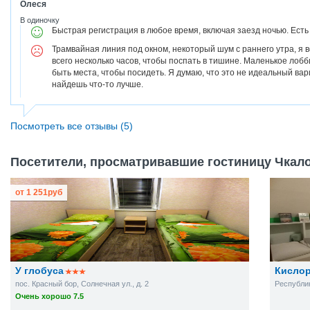
Олеся
В одиночку
Быстрая регистрация в любое время, включая заезд ночью. Есть 
Трамвайная линия под окном, некоторый шум с раннего утра, я в
всего несколько часов, чтобы поспать в тишине. Маленькое лобби
быть места, чтобы посидеть. Я думаю, что это не идеальный вар
найдешь что-то лучше.
Посмотреть все отзывы (5)
Посетители, просматривавшие гостиницу Чкало
от
1 251
руб
У глобуса
Кисло
пос. Красный бор, Солнечная ул., д. 2
Республик
Очень хорошо 7.5