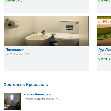
Отлично 8.1
Отлично 
от
466
ру
Понаехали
Гуд Ла
ул. Собинова, д.35
пр-т Октя
Отлично 
Хостелы в Ярославль
Хостел Белладжио
Старая Костромская ул., д.3