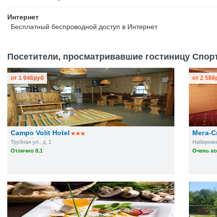
Интернет
Бесплатный
беспроводной доступ в Интернет
Посетители, просматривавшие гостиницу Спорт,
от
1 946
руб
от
2 588
Сampo Volit Hotel
Мега-С
Трубная ул., д. 1
Набережна
Отлично 8.1
Очень хо