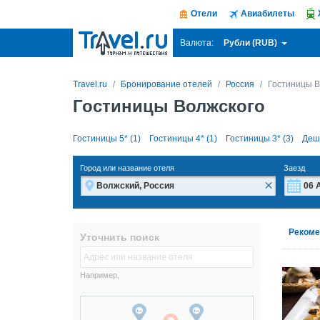
Отели
Авиабилеты
Рубли (RUB)
Валюта:
Travel.ru
Бронирование отелей
Россия
Гостиницы В
Гостиницы Волжского
Гостиницы 5* (1)
Гостиницы 4* (1)
Гостиницы 3* (3)
Деш
Город или название отеля
Заезд
×
Пн
Пн
Рекоме
Уточнить поиск
27
27
3
3
Например,
10
10
17
17