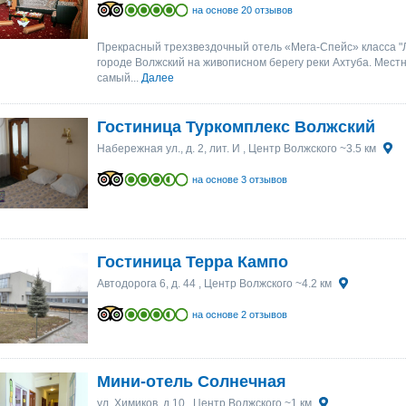
на основе 20 отзывов
Прекрасный трехзвездочный отель «Мега-Спейс» класса "
городе Волжский на живописном берегу реки Ахтуба. Местн
самый...
Далее
Гостиница Туркомплекс Волжский
Набережная ул., д. 2, лит. И
, Центр Волжского ~3.5 км
на основе 3 отзывов
Гостиница Терра Кампо
Автодорога 6, д. 44
, Центр Волжского ~4.2 км
на основе 2 отзывов
Мини-отель Солнечная
ул. Химиков, д.10
, Центр Волжского ~1 км