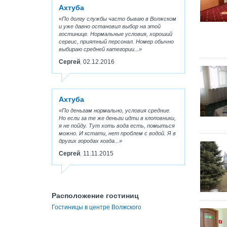
Ахтуба
По долгу службы часто бываю в Волжском
и уже давно остановил выбор на этой
гостинице. Нормальные условия, хороший
сервис, приятный персонал. Номер обычно
выбираю средней категории...
Сергей
02.12.2016
,
Ахтуба
По деньгам нормально, условия средние.
Но если за те же деньги идти в клоповники,
я не пойду. Тут хоть вода есть, помыться
можно. И кстати, нет проблем с водой. Я в
других городах когда...
Сергей
11.11.2015
,
Расположение гостиниц
Гостиницы в центре Волжского