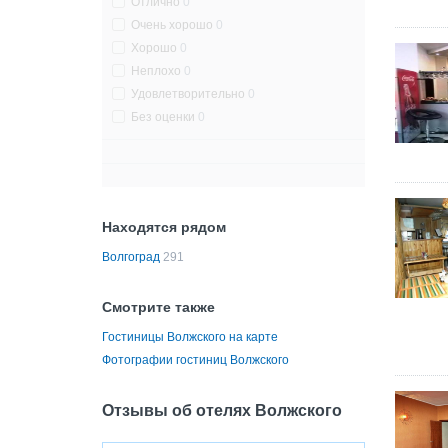
Отлично
0
Очень хорошо
0
Хорошо
0
Неплохо
0
Удовлетворительно
0
Без оценки
0
Находятся рядом
Волгоград
291
Смотрите также
Гостиницы Волжского на карте
Фотографии гостиниц Волжского
Отзывы об отелях Волжского