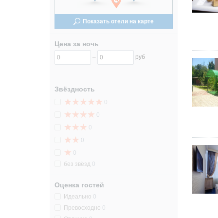
24
24
Показать отели на карте
31
31
Цена за ночь
–
руб
Звёздность
0
0
0
0
0
без звёзд
0
Оценка гостей
Идеально
0
Превосходно
0