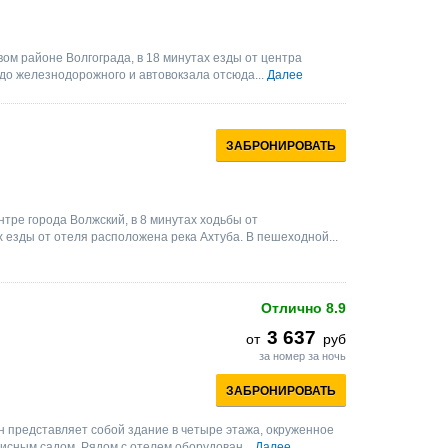
ом районе Волгограда, в 18 минутах езды от центра
до железнодорожного и автовокзала отсюда...
Далее
ЗАБРОНИРОВАТЬ
тре города Волжский, в 8 минутах ходьбы от
х езды от отеля расположена река Ахтуба. В пешеходной...
Отлично
8.9
3 637
от
руб
за номер за ночь
ЗАБРОНИРОВАТЬ
н представляет собой здание в четыре этажа, окруженное
исным садом. Рядом с отелем оборудован...
Далее