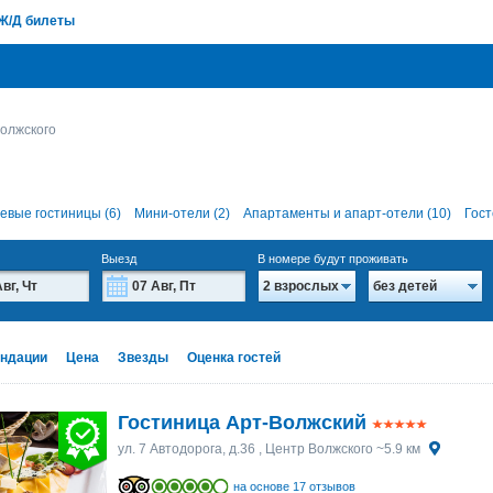
Ж/Д билеты
олжского
евые гостиницы (6)
Мини-отели (2)
Апартаменты и апарт-отели (10)
Гост
Выезд
В номере будут проживать
2 взрослых
без детей
Август
Август
2026
2026
Вт
Вт
Ср
Ср
Чт
Чт
Пт
Пт
Сб
Сб
Вс
Вс
ндации
Цена
Звезды
Оценка гостей
28
28
29
29
30
30
31
31
1
1
2
2
4
4
5
5
6
6
7
7
8
8
9
9
Гостиница Арт-Волжский
11
11
12
12
13
13
14
14
15
15
16
16
ул. 7 Автодорога, д.36
, Центр Волжского ~5.9 км
18
18
19
19
20
20
21
21
22
22
23
23
на основе 17 отзывов