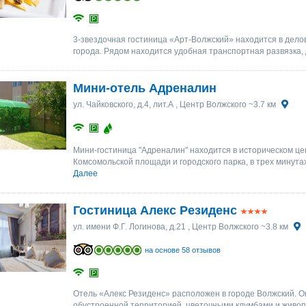
25
25
26
26
27
27
28
28
29
29
30
30
1
1
2
2
3
3
4
4
5
5
6
6
3-звездочная гостиница «Арт-Волжский» находится в делов
города. Рядом находится удобная транспортная развязка, 
Мини-отель Адреналин
ул. Чайковского, д.4, лит.А
, Центр Волжского ~3.7 км
Мини-гостиница "Адреналин" находится в историческом цен
Комсомольской площади и городского парка, в трех минута
Далее
Гостиница Алекс Резиденс
ул. имени Ф.Г. Логинова, д.21
, Центр Волжского ~3.8 км
на основе 58 отзывов
Отель «Алекс Резиденс» расположен в городе Волжский. О
обустроенной территорией, цветочными клумбами и живоп