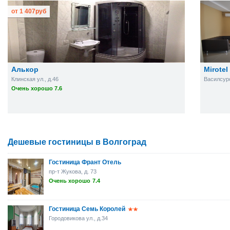
от
1 407
руб
Алькор
Mirotel
Клинская ул., д.46
Василсурс
Очень хорошо 7.6
Дешевые гостиницы в Волгоград
Гостиница Франт Отель
пр-т Жукова, д. 73
Очень хорошо
7.4
Гостиница Семь Королей
Городовикова ул., д.34