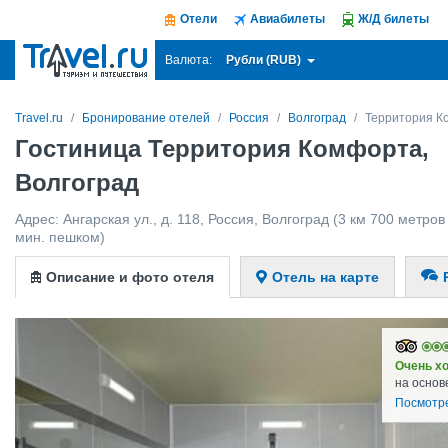
Отели
Авиабилеты
Ж/Д билеты
Рубли (RUB)
Валюта:
Travel.ru
Бронирование отелей
Россия
Волгоград
Территория К
Гостиница Территория Комфорта,
Волгоград
Адрес:
Ангарская ул., д. 118
,
Россия
,
Волгоград
(3 км 700 метров 
мин. пешком)
Описание и фото отеля
Отель на карте
Очень х
на основ
Посмотр