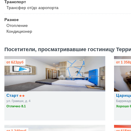
Транспорт
Трансфер от/до аэропорта
Разное
Отопление
Кондиционер
Посетители, просматривавшие гостиницу Терри
от
623
руб
от
1 358
Старт
Цариц
ул. Грамши, д. 4
Баррикадна
Отлично 8.1
Хорошо 6