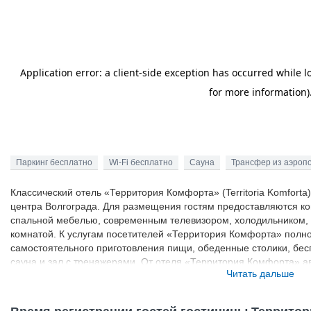
Паркинг бесплатно
Wi-Fi бесплатно
Сауна
Трансфер из аэроп
Классический отель «Территория Комфорта» (Territoria Komforta)
центра Волгограда. Для размещения гостям предоставляются к
спальной мебелью, современным телевизором, холодильником,
комнатой. К услугам посетителей «Территория Комфорта» полно
самостоятельного приготовления пищи, обеденные столики, бес
сауна и зал с тренажерами. От отеля «Территория Комфорта» а
Читать дальше
вокзала «Волгоград-1» (4 км) и международного аэропорта Волго