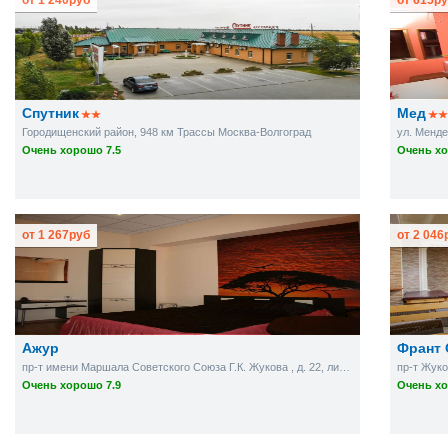
от
1 240
руб
от
615
ру
Спутник
Мед
Городищенский район, 948 км Трассы Москва-Волгоград
ул. Менде
Очень хорошо 7.5
Очень хо
от
1 267
руб
от
2 046
Ажур
Франт 
пр-т имени Маршала Советского Союза Г.К. Жукова , д. 22, лит. Б
пр-т Жуко
Очень хорошо 7.9
Очень хо