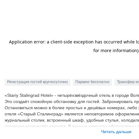
Регистрация гостей круглосуточно
Паркинг бесплатно
Трансфер и
«Stariy Stalingrad Hotel» - четырёхзвёздочный отель в городе В
Это создаёт спокойную обстановку для гостей. Забронировать п
Остановиться можно в более простых и дешёвых номерах, либо 
отеля «Старый Сталинград» является неповторимое оформление 
журнальный столик, встроенный шкаф, удобные стулья, холодил
огромное количество каналов. В ванных комнатах оборудованы
Читать дальше
бесплатно предоставляются напитки (чай, кофе, минеральная вод
необходимо спуститься в ресторан.