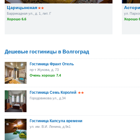
Царицынская
Астор
Баррикадная ул., д. 1, лит. Г
ул. Пархом
Хорошо 6.6
Хорошо 6
Дешевые гостиницы в Волгоград
Гостиница Франт Отель
пр-т Жукова, д. 73
Очень хорошо
7.4
Гостиница Семь Королей
Городовикова ул., д.34
Гостиница Капсула времени
ул. им. В.И. Ленина, д.9к1