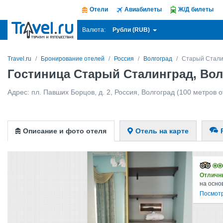
Отели
Авиабилеты
Ж/Д билеты
Рубли (RUB)
Валюта:
Travel.ru
Бронирование отелей
Россия
Волгоград
Старый Стали
Гостиница Старый Сталинград, Вол
Адрес:
пл. Павших Борцов, д. 2
,
Россия
,
Волгоград
(100 метров о
Описание и фото отеля
Отель на карте
Отличн
на осно
Посмотр