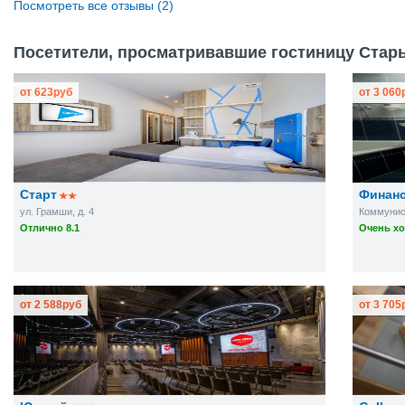
Посмотреть все отзывы (2)
Посетители, просматривавшие гостиницу Стары
от
623
руб
от
3 060
Старт
Финан
ул. Грамши, д. 4
Коммунист
Отлично 8.1
Очень хо
от
2 588
руб
от
3 705