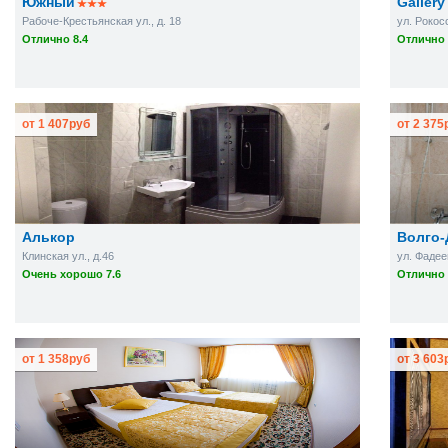
Южный
Gallery
Рабоче-Крестьянская ул., д. 18
ул. Рокос
Отлично 8.4
Отлично 
от
1 407
руб
от
2 375
Алькор
Волго-
Клинская ул., д.46
ул. Фадее
Очень хорошо 7.6
Отлично 
от
1 358
руб
от
3 603