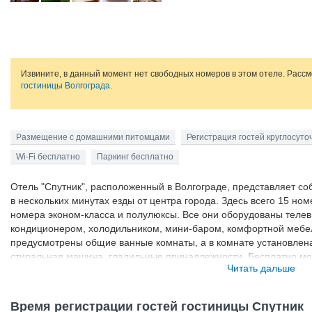
Извините, в данный момент нет свободных номеров в этом отеле. Расс
гостиницы Волгограда
.
Размещение с домашними питомцами
Регистрация гостей круглосуто
Wi-Fi бесплатно
Паркинг бесплатно
Отель "Спутник", расположенный в Волгограде, представляет с
в нескольких минутах езды от центра города. Здесь всего 15 ном
номера эконом-класса и полулюксы. Все они оборудованы теле
кондиционером, холодильником, мини-баром, комфортной мебел
предусмотрены общие ванные комнаты, а в комнате установлена 
стиральная машина, гладильные принадлежности. Бесплатно мо
Читать дальше
парковкой, отдохнуть на летней террасе, поиграть в бильярд. В 
разнообразным меню, бар. До центра Волгограда от отеля 13 км, 
железнодорожного вокзала можно доехать за 15 минут.
Время регистрации гостей гостиницы Спутник