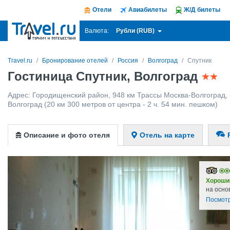
Отели
Авиабилеты
Ж/Д билеты
Рубли (RUB)
Валюта:
Travel.ru
Бронирование отелей
Россия
Волгоград
Спутник
Гостиница Спутник, Волгоград
Адрес:
Городищенский район, 948 км Трассы Москва-Волгоград
,
Волгоград
(20 км 300 метров от центра - 2 ч. 54 мин. пешком)
Описание и фото отеля
Отель на карте
Хороши
на осно
Посмотр