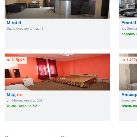
Mirotel
Frantel
Василсурская ул., д. 48
ул. Земля
Хорошо 6
от
615
руб
от
1 407
Мед
Алько
ул. Менделеева, д. 101
Клинская 
Очень хорошо 7.2
Очень хо