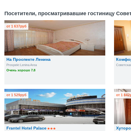
Посетители, просматривавшие гостиницу Советс
от
1 637
руб
На Проспекте Ленина
Комфор
Prospekt Lenina Area
Советская 
Очень хорошо 7.8
от
1 529
руб
от
1 842
Frantel Hotel Palace
Хуторо