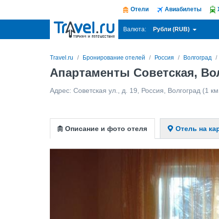
Отели
Авиабилеты
Рубли (RUB)
Валюта:
Travel.ru
Бронирование отелей
Россия
Волгоград
Апартаменты Советская, Во
Адрес:
Советская ул., д. 19
,
Россия
,
Волгоград
(1 км
Описание и фото отеля
Отель на ка