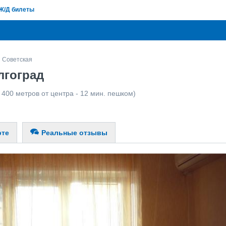
Ж/Д билеты
Советская
лгоград
 400 метров от центра - 12 мин. пешком)
рте
Реальные отзывы