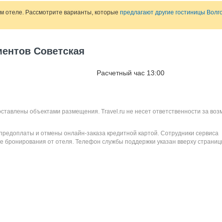
ом отеле. Рассмотрите варианты, которые
предлагают другие гостиницы Волг
ментов Советская
Расчетный час 13:00
оставлены объектами размещения. Travel.ru не несет ответственности за во
 предоплаты и отмены онлайн-заказа кредитной картой. Сотрудники сервиса
е бронирования от отеля. Телефон службы поддержки указан вверху страниц