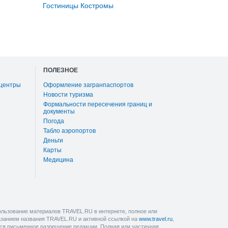
Гостиницы Костромы
ПОЛЕЗНОЕ
 центры
Оформление загранпаспортов
Новости туризма
Формальности пересечения границ и
документы
Погода
Табло аэропортов
Деньги
Карты
Медицина
льзование материалов TRAVEL.RU в интернете, полное или
казанием названия TRAVEL.RU и активной ссылкой на
www.travel.ru
,
ется письменное разрешение редакции. Полная или частичная