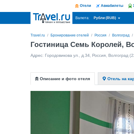
Отели
Авиабилеты
Рубли (RUB)
Валюта:
Travel.ru
Бронирование отелей
Россия
Волгоград
Гостиница Семь Королей, В
Адрес:
Городовикова ул., д.34
,
Россия
,
Волгоград
(2
Описание и фото отеля
Отель на ка