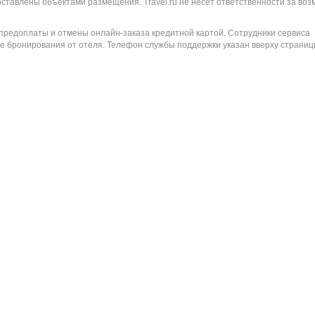
оставлены объектами размещения. Travel.ru не несет ответственности за во
 предоплаты и отмены онлайн-заказа кредитной картой. Сотрудники сервиса
е бронирования от отеля. Телефон службы поддержки указан вверху страниц