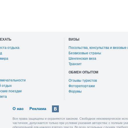
ОЕХАТЬ
ВИЗЫ
еста отдыха
Посольства, консульства и визовые
д
Безвизовые страны
 мира
Шенгенская виза
Транзит
ОБМЕН ОПЫТОМ
имечательности
Отзывы туристов
й отдых
Фоторепортажи
ские поездки
Форумы
вета
О нас
Реклама
Все права защищены и охраняются законом. Свободное некоммерческое испо
частичное, допускается только при условии указания авторства: с полным у
обязательной для каждого взятого текста. Во всех остальных случаях требу