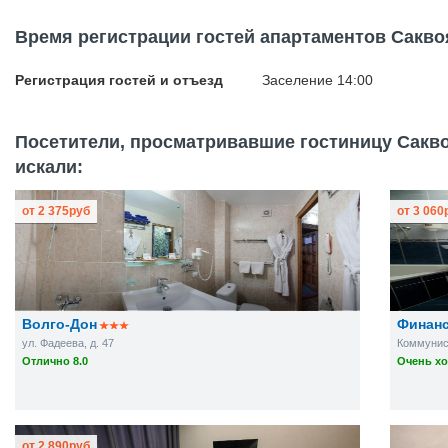
Время регистрации гостей апартаментов Сакво
Регистрация гостей и отъезд
Заселение 14:00
Посетители, просматривавшие гостиницу Сакво
искали:
от
2 375
руб
от
3 060
Волго-Дон
Финан
ул. Фадеева, д. 47
Коммунист
Отлично 8.0
Очень хо
от
2 890
руб