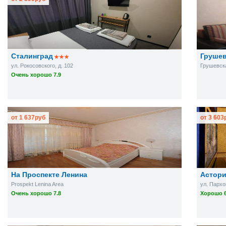
Сталинград
Грушев
ул. Рокосовского, д. 102
Грушевска
Очень хорошо 7.9
от
1 637
руб
от
3 603
На Проспекте Ленина
Астор
Prospekt Lenina Area
ул. Пархом
Очень хорошо 7.8
Хорошо 6