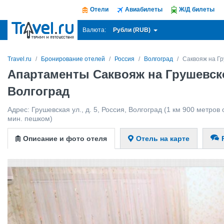
Отели
Авиабилеты
Ж/Д билеты
Рубли (RUB)
Валюта:
Travel.ru
Бронирование отелей
Россия
Волгоград
Саквояж на Гр
Апартаменты Саквояж на Грушевско
Волгоград
Адрес:
Грушевская ул., д. 5
,
Россия
,
Волгоград
(1 км 900 метров о
мин. пешком)
Описание и фото отеля
Отель на карте