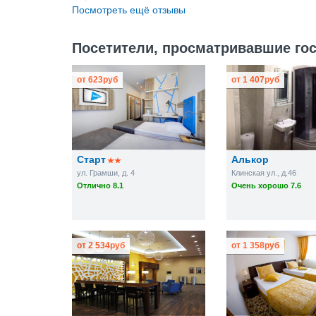
Посмотреть ещё отзывы
Посетители, просматривавшие гос
от
623
руб
от
1 407
руб
Старт
Алькор
ул. Грамши, д. 4
Клинская ул., д.46
Отлично 8.1
Очень хорошо 7.6
от
2 534
руб
от
1 358
руб