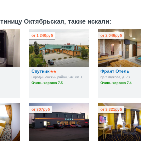
тиницу Октябрьская, также искали:
от
1 240
руб
от
2 046
руб
Спутник
Франт Отель
Городищенский район, 948 км Трассы Москва-Волгоград
пр-т Жукова, д. 73
Очень хорошо 7.5
Очень хорошо 7.4
от
807
руб
от
3 321
руб