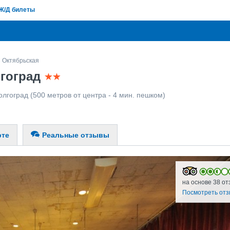
Ж/Д билеты
Октябрьская
лгоград
олгоград
(500 метров от центра - 4 мин. пешком)
рте
Реальные отзывы
на основе 38 от
Посмотреть от