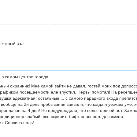
нкетный зал
 в самом центре города.
ный охранник! Мне самой зайти не давал, гостей моих под допрос
 графиком посещаемости еле впустил. Нервы помотал! На ресепше
ушка адекватная, остальные.... с самого парадного входа препятс
 вообще на 2й день пребывания заявили, что когда я уезжаю уже, х
роплачен на 4 дня! Не предупредили, что воды горячей нет. Хамло
ондиционер слабый, все скрипит! Лифт опасность для жизни
т. Сервиса ноль!