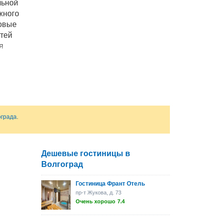
льной
жного
говые
стей
я
кой
 зал
ц-залы
я
ограда
.
Дешевые гостиницы в
Волгоград
Гостиница Франт Отель
пр-т Жукова, д. 73
Очень хорошо
7.4