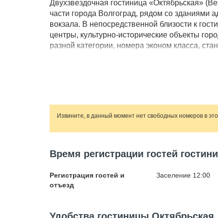
Двухзвездочная гостиница «Октябрьская» (Bes
части города Волгоград, рядом со зданиями 
вокзала. В непосредственной близости к гос
центры, культурно-исторические объекты гор
разной категории, номера эконом класса, ст
комфортного отдыха, почти в каждом номере 
кондиционером и ванной. Ресторан отеля пре
кухни. Для деловых гостей в гостинице «Октяб
для проведения совещаний, банкетный зал, а
оснащены необходимой современной аппарату
ценностей, камеры хранения, парикмахерская
Извините, в данный момент нет свободных номеров в эт
Время регистрации гостей гостин
Регистрация гостей и
Заселение 12:00
отъезд
Удобства гостиницы Октябрьская