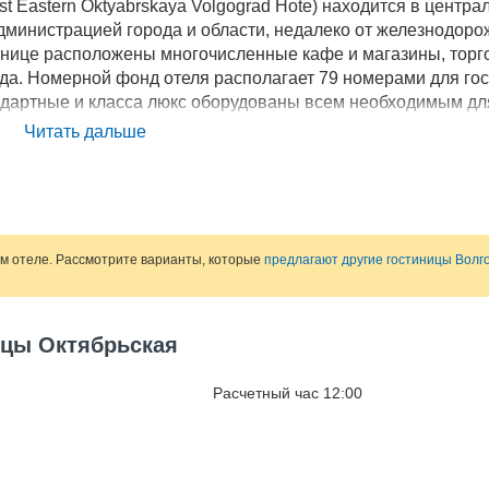
t Eastern Oktyabrskaya Volgograd Hote) находится в центра
администрацией города и области, недалеко от железнодоро
тинице расположены многочисленные кафе и магазины, тор
ода. Номерной фонд отеля располагает 79 номерами для го
андартные и класса люкс оборудованы всем необходимым дл
есть телевизор и холодильник, номера люкс оборудованы
Читать дальше
длагает постояльцам различные блюда русской и европейс
рьская» (Best Eastern Oktyabrskaya Volgograd Hote) имеется
 также небольшую комнату для переговоров. Все конферен
рой. Дополнительно к услугам гостей сейфы для хранени
.
ом отеле. Рассмотрите варианты, которые
предлагают другие гостиницы Волг
ицы Октябрьская
Расчетный час 12:00