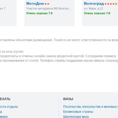
МотоДом
Волгоград
ит. Г
Участок автодороги М6 Волгоград-Москва поворот на Сухов 2-ой
ул. Мира, д.12
Очень хорошо 7.9
Очень хорошо 7.8
оставлены объектами размещения. Travel.ru не несет ответственности за во
б
за ночь (сутки)
 предоплаты и отмены онлайн-заказа кредитной картой. Сотрудники сервиса
е бронирования от отеля. Телефон службы поддержки указан вверху страниц
ОЕХАТЬ
ВИЗЫ
еста отдыха
Посольства, консульства и визовые
д
Безвизовые страны
 мира
Шенгенская виза