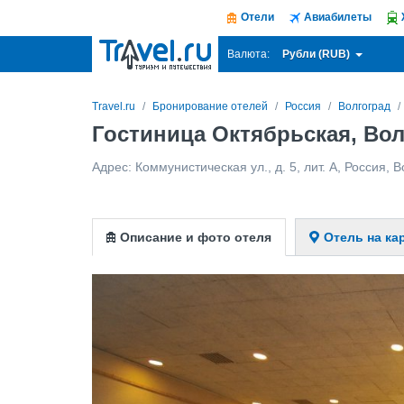
Отели
Авиабилеты
Рубли (RUB)
Валюта:
Travel.ru
Бронирование отелей
Россия
Волгоград
Гостиница Октябрьская, Во
Адрес:
Коммунистическая ул., д. 5, лит. А
,
Россия
,
В
Описание и фото отеля
Отель на ка