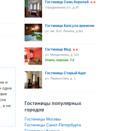
Гостиница Семь Королей
Городовикова ул., д.34
Гостиница Капсула времени
ул. им. В.И. Ленина, д.9к1
Гостиница Мед
ул. Менделеева, д. 101
Очень хорошо
7.2
Гостиница Старый Карс
ул. Лермонтова, д. 1
ом и
н одна
твия
отя
Гостиницы популярных
, а не
городов
Гостиницы Москвы
Гостиницы Санкт-Петербурга
Гостиницы Казани